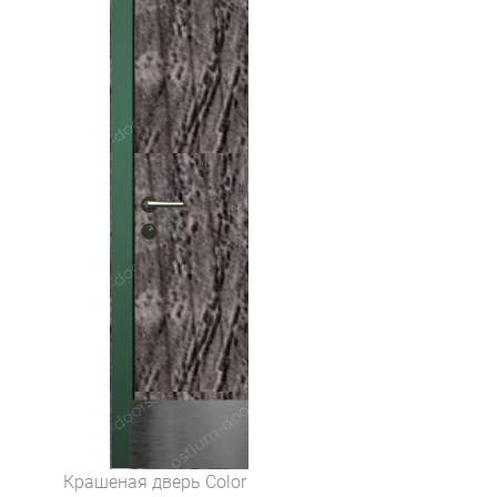
Крашеная дверь Color 2 (цвет Серый распил)