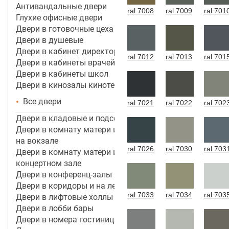
Антивандальные двери
ral 7008
ral 7009
ral 701
Глухие офисные двери
Двери в готовочные цеха
Двери в душевые
Двери в кабинет директора, руководителя
ral 7012
ral 7013
ral 701
Двери в кабинеты врачей
Двери в кабинеты школ
Двери в кинозалы кинотеатров
Все двери
ral 7021
ral 7022
ral 702
Двери в кладовые и подсобные помещения
Двери в комнату матери и ребенка в аэропорту,
на вокзале
ral 7026
ral 7030
ral 703
Двери в комнату матери и ребенка в кинотеатре,
концертном зале
Двери в конференц-залы
Двери в коридоры и на лестничные марши
ral 7033
ral 7034
ral 703
Двери в лифтовые холлы
Двери в лобби бары
Двери в номера гостиницы 3*