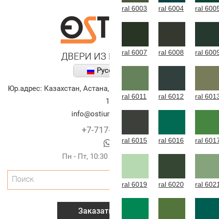
ral 6003
ral 6004
ral 600
ral 6007
ral 6008
ral 600
Русский
Юр.адрес:
Казахстан
,
Астана
,
улица Алихана Бокейханова,
ral 6011
ral 6012
ral 601
10
info@ostium-doors.kz
+7-717-269-6131
ral 6015
ral 6016
ral 601
Пн - Пт, 10:30 - 20:00 (г.Астана)
Поиск
ral 6019
ral 6020
ral 602
Заказать звонок