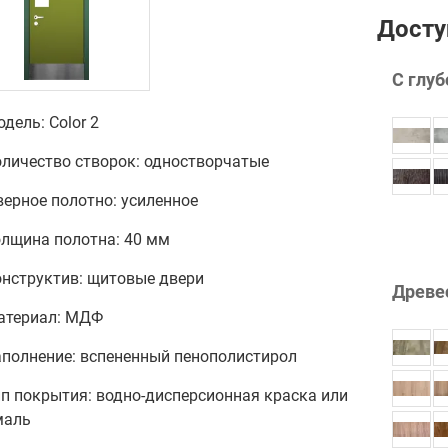
Досту
С глуб
дель: Color 2
оличество створок: одностворчатые
ерное полотно: усиленное
олщина полотна: 40 мм
онструктив: щитовые двери
Древе
атериал: МДФ
аполнение: вспененный пенополистирол
п покрытия: водно-дисперсионная краска или
маль