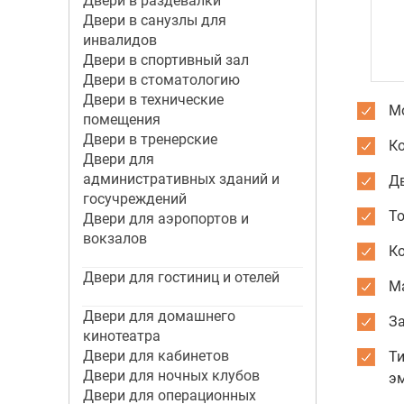
Двери в раздевалки
Двери в санузлы для
инвалидов
Двери в спортивный зал
Двери в стоматологию
Двери в технические
Мо
помещения
Двери в тренерские
К
Двери для
административных зданий и
Дв
госучреждений
Т
Двери для аэропортов и
вокзалов
К
Двери для гостиниц и отелей
М
Двери для домашнего
З
кинотеатра
Двери для кабинетов
Ти
Двери для ночных клубов
э
Двери для операционных