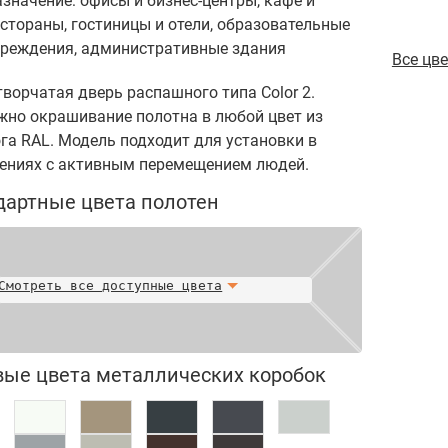
значение: офисы и бизнес-центры, кафе и
стораны, гостиницы и отели, образовательные
чреждения, административные здания
Все цв
ворчатая дверь распашного типа Color 2.
но окрашивание полотна в любой цвет из
га RAL. Модель подходит для установки в
ениях с активным перемещением людей.
дартные цвета полотен
Смотреть все доступные цвета
вые цвета металлических коробок