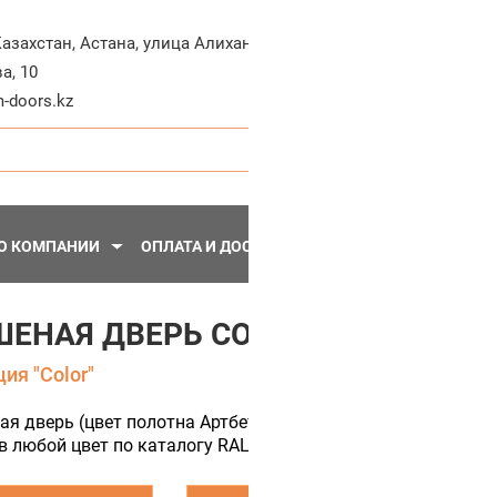
+7-71
Казахстан
,
Астана
,
улица Алихана
а, 10
Пн - Пт, 10:30 - 20:
-doors.kz
О КОМПАНИИ
ОПЛАТА И ДОСТАВКА
ПЕРЕГОРОДКИ
МЕТА
ЕНАЯ ДВЕРЬ COLOR 2 (ЦВЕТ ПО
ия "Color"
ая дверь (цвет полотна Артбетон серый) МДФ с остеклени
 любой цвет по каталогу RAL.