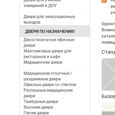
На
заведений и ДОУ
ре
у
Двери для эвакуационных
выходов
Одност
Возмож
ДВЕРИ ПО НАЗНАЧЕНИЮ
катало
Двухстворчатые офисные
помещ
двери
Маятниковые двери для
Стан
ресторанов и кафе
Медицинские двери
Медицинские откатные /
раздвижные двери
Офисные двери со стеклом
Распашные медицинские
Базо
двери
Тамбурные двери
Высокие двери
Глухие двери