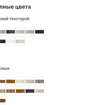
пные цвета
окой текстурой
сные