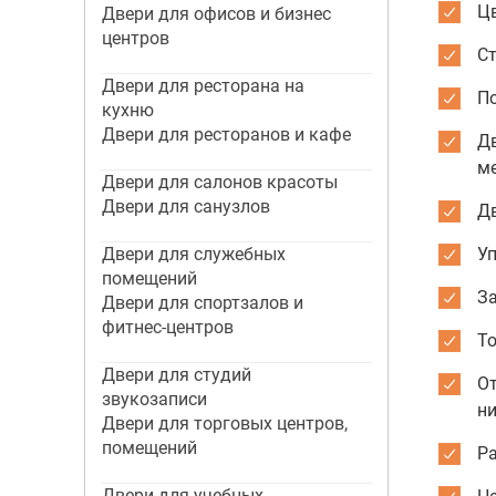
Цв
Двери для офисов и бизнес
центров
С
Двери для ресторана на
По
кухню
Двери для ресторанов и кафе
Д
м
Двери для салонов красоты
Двери для санузлов
Дв
Двери для служебных
Уп
помещений
З
Двери для спортзалов и
фитнес-центров
То
Двери для студий
О
звукозаписи
ни
Двери для торговых центров,
помещений
Р
Двери для учебных