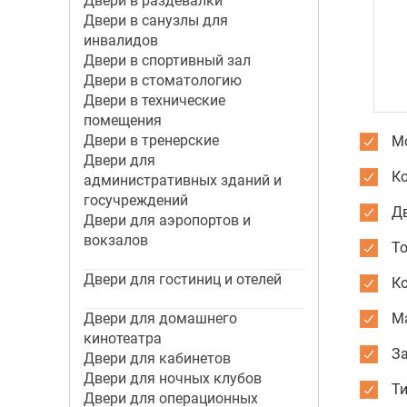
Двери в раздевалки
Двери в санузлы для
инвалидов
Двери в спортивный зал
Двери в стоматологию
Двери в технические
помещения
Двери в тренерские
Мо
Двери для
К
административных зданий и
госучреждений
Дв
Двери для аэропортов и
вокзалов
Т
Двери для гостиниц и отелей
К
Двери для домашнего
М
кинотеатра
З
Двери для кабинетов
Двери для ночных клубов
Ти
Двери для операционных