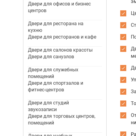
э
Двери для офисов и бизнес
центров
Цв
Двери для ресторана на
С
кухню
Двери для ресторанов и кафе
По
Д
Двери для салонов красоты
м
Двери для санузлов
Дв
Двери для служебных
помещений
Уп
Двери для спортзалов и
фитнес-центров
З
Двери для студий
То
звукозаписи
О
Двери для торговых центров,
ни
помещений
Р
Двери для учебных