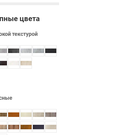
пные цвета
окой текстурой
сные