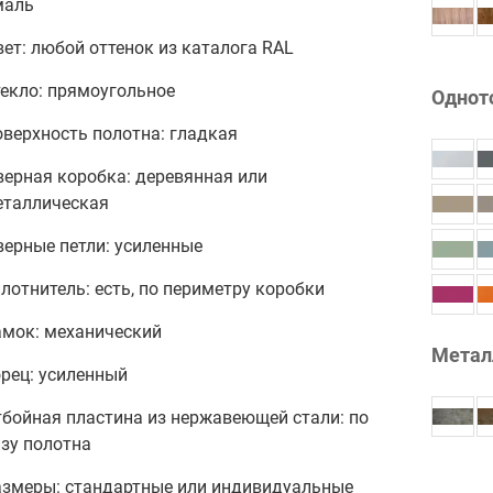
маль
ет: любой оттенок из каталога RAL
текло: прямоугольное
Однот
верхность полотна: гладкая
верная коробка: деревянная или
еталлическая
ерные петли: усиленные
лотнитель: есть, по периметру коробки
амок: механический
Метал
рец: усиленный
тбойная пластина из нержавеющей стали: по
зу полотна
азмеры: стандартные или индивидуальные