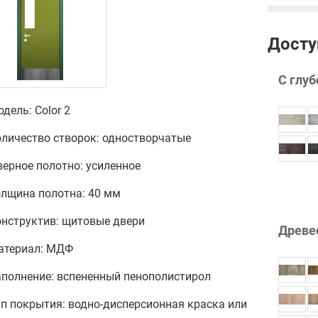
Досту
С глуб
дель: Color 2
оличество створок: одностворчатые
ерное полотно: усиленное
олщина полотна: 40 мм
онструктив: щитовые двери
Древе
атериал: МДФ
аполнение: вспененный пенополистирол
п покрытия: водно-дисперсионная краска или