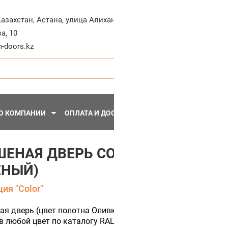
+7-71
Казахстан
,
Астана
,
улица Алихана
а, 10
Пн - Пт, 10:30 - 20:
-doors.kz
О КОМПАНИИ
ОПЛАТА И ДОСТАВКА
ПЕРЕГОРОДКИ
МЕТА
ШЕНАЯ ДВЕРЬ COLOR 2 (ЦВЕТ П
ЕНЫЙ)
ия "Color"
ая дверь (цвет полотна Оливково зеленый) МДФ с остекле
 любой цвет по каталогу RAL.