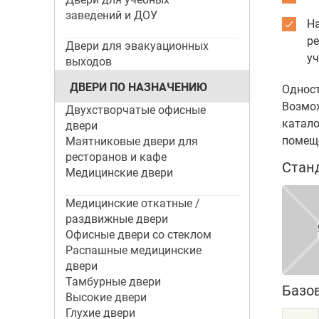
заведений и ДОУ
На
ре
Двери для эвакуационных
у
выходов
ДВЕРИ ПО НАЗНАЧЕНИЮ
Одност
Возмож
Двухстворчатые офисные
катало
двери
помещ
Маятниковые двери для
ресторанов и кафе
Стан
Медицинские двери
Медицинские откатные /
раздвижные двери
Офисные двери со стеклом
Распашные медицинские
двери
Тамбурные двери
Базо
Высокие двери
Глухие двери