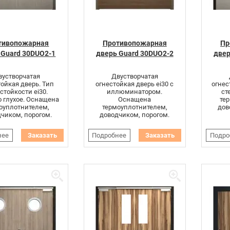
тивопожарная
Противопожарная
Пр
 Guard 30DUO2-1
дверь Guard 30DUO2-2
двер
вустворчатая
Двустворчатая
тойкая дверь. Тип
огнестойкая дверь ei30 с
огнес
стойкости ei30.
иллюминатором.
ст
 глухое. Оснащена
Оснащена
те
оуплотнителем,
термоуплотнителем,
дов
чиком, порогом.
доводчиком, порогом.
нее
Заказать
Подробнее
Заказать
Подро