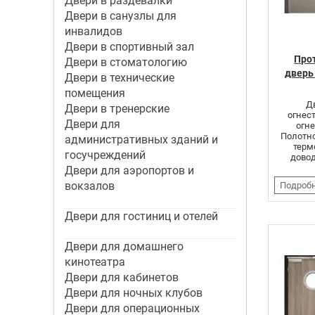
Двери в раздевалки
Двери в санузлы для
инвалидов
Двери в спортивный зал
Про
Двери в стоматологию
дверь
Двери в технические
помещения
Д
Двери в тренерские
огнес
Двери для
огне
Полотно
административных зданий и
терм
госучреждений
довод
Двери для аэропортов и
вокзалов
Подроб
Двери для гостиниц и отелей
Двери для домашнего
кинотеатра
Двери для кабинетов
Двери для ночных клубов
Двери для операционных