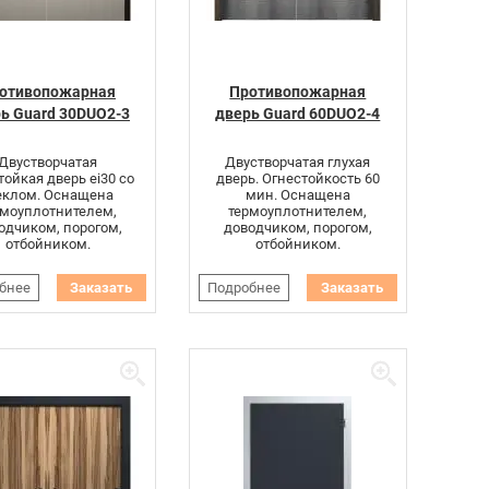
отивопожарная
Противопожарная
ь Guard 30DUO2-3
дверь Guard 60DUO2-4
Двустворчатая
Двустворчатая глухая
тойкая дверь ei30 со
дверь. Огнестойкость 60
еклом. Оснащена
мин. Оснащена
рмоуплотнителем,
термоуплотнителем,
одчиком, порогом,
доводчиком, порогом,
отбойником.
отбойником.
бнее
Заказать
Подробнее
Заказать