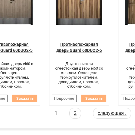
тивопожарная
Противопожарная
Пр
 Guard 60DUO2-5
дверь Guard 60DUO2-6
двер
ойкая дверь ei60 с
Двустворчатая
люминатором.
огнестойкая дверь ei60 со
огне
Оснащена
стеклом. Оснащена
оуплотнителем,
термоуплотнителем,
те
чиком, порогом,
доводчиком, порогом,
дов
отбойником.
отбойником.
руч
нее
Заказать
Подробнее
Заказать
Подро
аницы
1
2
следующая ›