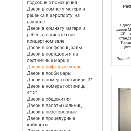
подсобные помещения
Рас
Двери в комнату матери и
ребенка в аэропорту, на
вокзале
Однос
Двери в комнату матери и
дверь 
CPL-п
ребенка в кинотеатре,
станд
концертном зале
Торцы
Двери в конференц-залы
цвет
Двери в коридоры и на
Подроб
лестничные марши
Двери в лифтовые холлы
Двери в лобби бары
Двери в номера гостиницы 3*
Двери в номера гостиницы
4*-5*
Двери в общежития
Двери в палаты больниц
Двери в переговорные
Двери в процедурные
кабинеты