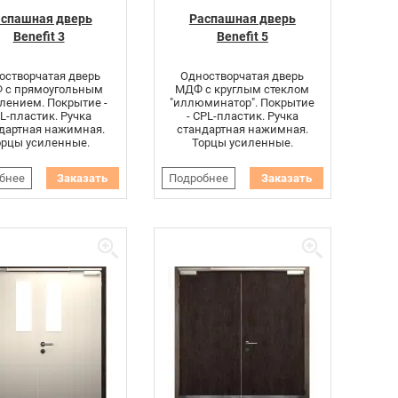
спашная дверь
Распашная дверь
Benefit 3
Benefit 5
остворчатая дверь
Одностворчатая дверь
 с прямоугольным
МДФ с круглым стеклом
лением. Покрытие -
"иллюминатор". Покрытие
L-пластик. Ручка
- CPL-пластик. Ручка
дартная нажимная.
стандартная нажимная.
орцы усиленные.
Торцы усиленные.
бнее
Заказать
Подробнее
Заказать