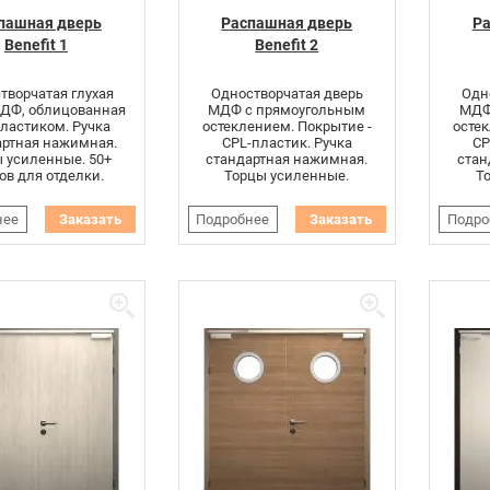
пашная дверь
Распашная дверь
Ра
Benefit 1
Benefit 2
творчатая глухая
Одностворчатая дверь
Одн
МДФ, облицованная
МДФ с прямоугольным
МДФ
ластиком. Ручка
остеклением. Покрытие -
остек
артная нажимная.
CPL-пластик. Ручка
CP
 усиленные. 50+
стандартная нажимная.
стан
ов для отделки.
Торцы усиленные.
Т
нее
Заказать
Подробнее
Заказать
Подро