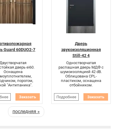
отивопожарная
Дверь
ь Guard 60DUO2-7
звукоизоляционная
Still-42 4
Двустворчатая
Одностворчатая
стойкая дверь ei60.
распашная дверь МДФ с
Оснащена
шумоизоляцией 42 dB.
рмоуплотнителем,
Облицована CPL-
одчиком, порогом,
пластиком, оснащена
кой "Антипаника".
отбойником.
бнее
Заказать
Подробнее
Заказать
последняя »