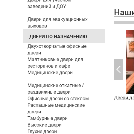
заведений и ДОУ
Наши
Двери для эвакуационных
выходов
ДВЕРИ ПО НАЗНАЧЕНИЮ
Двухстворчатые офисные
двери
Маятниковые двери для
ресторанов и кафе
Медицинские двери
Медицинские откатные /
раздвижные двери
фе
Двери для гостиниц и отелей
Двери д
Офисные двери со стеклом
Распашные медицинские
двери
Тамбурные двери
Высокие двери
Глухие двери