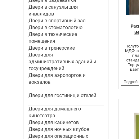
Двери в раздевалки
Двери в санузлы для
инвалидов
Двери в спортивный зал
Рас
Двери в стоматологию
Be
Двери в технические
помещения
Полуто
Двери в тренерские
МДФ, о
Двери для
пла
станд
административных зданий и
Торцы
госучреждений
цвет
Двери для аэропортов и
вокзалов
Подроб
Двери для гостиниц и отелей
Двери для домашнего
кинотеатра
Двери для кабинетов
Двери для ночных клубов
Двери для операционных