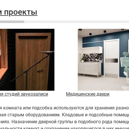
 проекты
ля студий звукозаписи
Медицинские двери
 комната или подсобка используются для хранения разног
вая старым оборудованием. Кладовые и подсобные помещен
ниях. Назначение дверной группы в подобного рода помещ
нальности комнат и сохранении находящегося в них имуще