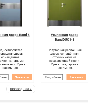
нная дверь Band 5
Усиленная дверь
BandDUO1-1
Одностворчатая
Полуторная распашная
аспашная дверь,
дверь, оснащённая
оснащённая
отбойниками из
оризонтальными
нержавеющей стали.
бойниками. Ручка
Ручка стандартная
нажимная.
нажимная.
бнее
Заказать
Подробнее
Заказать
последняя »