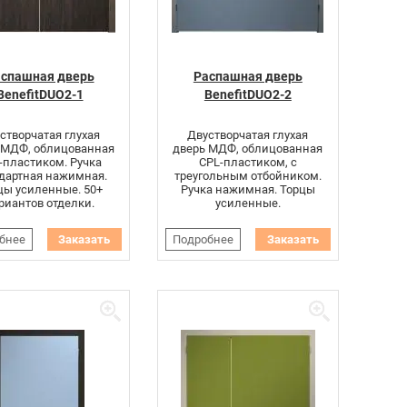
спашная дверь
Распашная дверь
BenefitDUO2-1
BenefitDUO2-2
створчатая глухая
Двустворчатая глухая
 МДФ, облицованная
дверь МДФ, облицованная
-пластиком. Ручка
CPL-пластиком, с
дартная нажимная.
треугольным отбойником.
цы усиленные. 50+
Ручка нажимная. Торцы
риантов отделки.
усиленные.
бнее
Заказать
Подробнее
Заказать