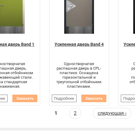
ная дверь Band 1
Усиленная дверь Band 4
Усиле
ностворчатая
Одностворчатая
пашная дверь,
распашная дверь в CPL-
р
нная отбойником
пластике. Оснащена
ржавеющей стали.
горизонтальной и
г
ка стандартная
треугольной отбойными
от
нажимная.
пластинами.
нее
Заказать
Подробнее
Заказать
Подро
аницы
1
2
следующая ›