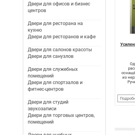
Двери для офисов и бизнес
центров
Двери для ресторана на
кухню
Двери для ресторанов и кафе
Усилен
Двери для салонов красоты
Двери для санузлов
Од
рас
Двери для служебных
оснащё
помещений
из не
Двери для спортзалов и
Руч
фитнес-центров
Подроб
Двери для студий
звукозаписи
Стр
Двери для торговых центров,
помещений
Двери для учебных