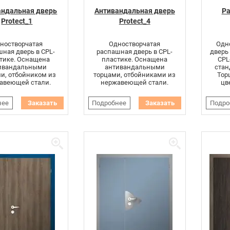
андальная дверь
Антивандальная дверь
Ра
Protect_1
Protect_4
ностворчатая
Одностворчатая
Одно
ная дверь в CPL-
распашная дверь в CPL-
дверь
тике. Оснащена
пластике. Оснащена
CPL
ивандальными
антивандальными
стан
и, отбойником из
торцами, отбойниками из
Тор
авеющей стали.
нержавеющей стали.
цв
нее
Заказать
Подробнее
Заказать
Подро