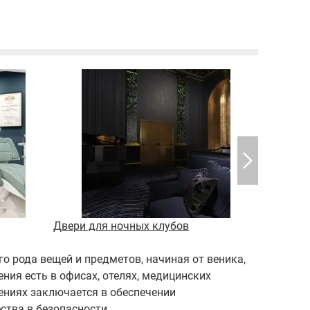
Двери для ночных клубов
Двери дл
о рода вещей и предметов, начиная от веника,
ия есть в офисах, отелях, медицинских
ениях заключается в обеспечении
ства в безопасности.