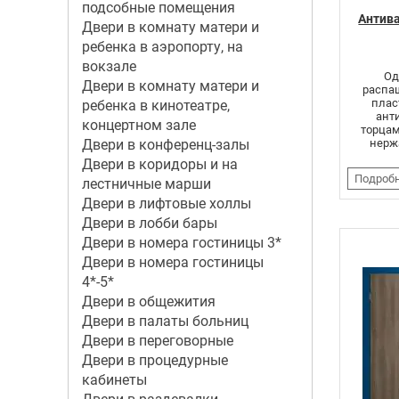
подсобные помещения
Антив
Двери в комнату матери и
ребенка в аэропорту, на
вокзале
Од
Двери в комнату матери и
распаш
плас
ребенка в кинотеатре,
ант
концертном зале
торцам
Двери в конференц-залы
нерж
Двери в коридоры и на
Подроб
лестничные марши
Двери в лифтовые холлы
Двери в лобби бары
Двери в номера гостиницы 3*
Двери в номера гостиницы
4*-5*
Двери в общежития
Двери в палаты больниц
Двери в переговорные
Двери в процедурные
кабинеты