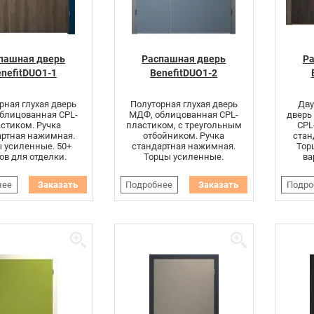
пашная дверь
Распашная дверь
Ра
nefitDUO1-1
BenefitDUO1-2
рная глухая дверь
Полуторная глухая дверь
Дву
блицованная CPL-
МДФ, облицованная CPL-
дверь
стиком. Ручка
пластиком, с треугольным
CPL
артная нажимная.
отбойником. Ручка
стан
 усиленные. 50+
стандартная нажимная.
Тор
ов для отделки.
Торцы усиленные.
ва
нее
Заказать
Подробнее
Заказать
Подро