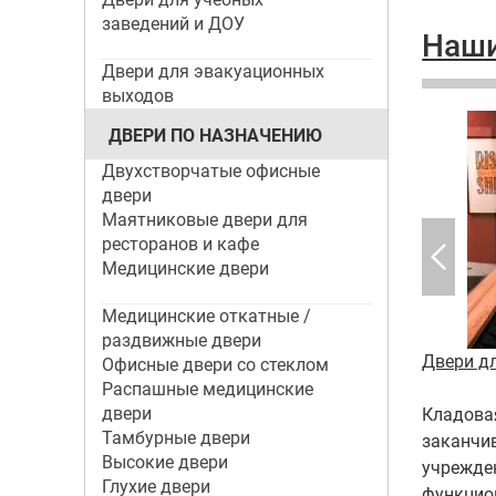
заведений и ДОУ
Наши
Двери для эвакуационных
выходов
ДВЕРИ ПО НАЗНАЧЕНИЮ
Двухстворчатые офисные
двери
Маятниковые двери для
ресторанов и кафе
Медицинские двери
Медицинские откатные /
раздвижные двери
фе
Двери для гостиниц и отелей
Двери д
Офисные двери со стеклом
Распашные медицинские
двери
Кладовая
Тамбурные двери
заканчи
Высокие двери
учрежде
Глухие двери
функцио