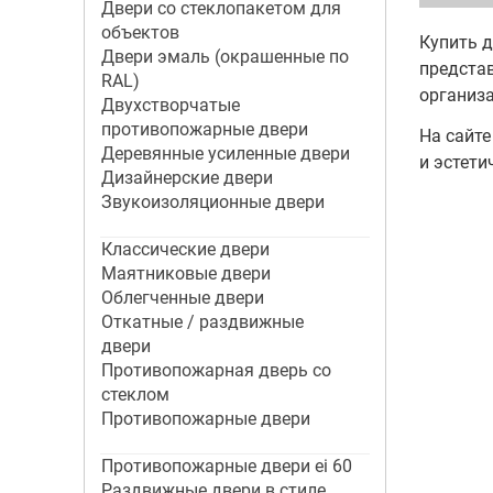
Двери со стеклопакетом для
объектов
Купить д
Двери эмаль (окрашенные по
представ
RAL)
организ
Двухстворчатые
противопожарные двери
На сайт
Деревянные усиленные двери
и эстети
Дизайнерские двери
Звукоизоляционные двери
Классические двери
Маятниковые двери
Облегченные двери
Откатные / раздвижные
двери
Противопожарная дверь со
стеклом
Противопожарные двери
Противопожарные двери ei 60
Раздвижные двери в стиле