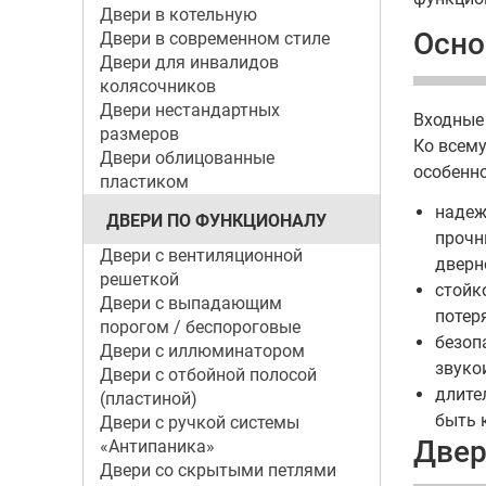
Двери в котельную
Осно
Двери в современном стиле
Двери для инвалидов
колясочников
Двери нестандартных
Входные
размеров
Ко всему
Двери облицованные
особенн
пластиком
надеж
ДВЕРИ ПО ФУНКЦИОНАЛУ
прочн
Двери с вентиляционной
дверн
решеткой
стойк
Двери с выпадающим
потер
порогом / беспороговые
безоп
Двери с иллюминатором
звуко
Двери с отбойной полосой
длите
(пластиной)
быть 
Двери с ручкой системы
Двер
«Антипаника»
Двери со скрытыми петлями