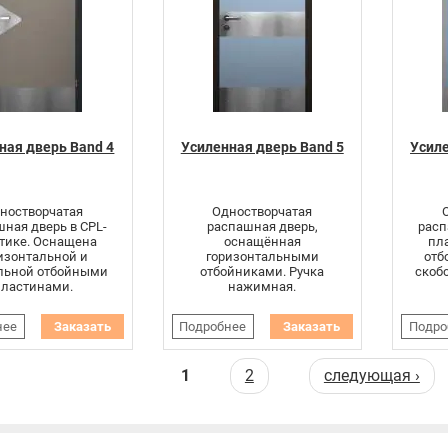
ная дверь Band 4
Усиленная дверь Band 5
Усиле
ностворчатая
Одностворчатая
ная дверь в CPL-
распашная дверь,
расп
тике. Оснащена
оснащённая
пл
изонтальной и
горизонтальными
отб
ольной отбойными
отбойниками. Ручка
скоб
пластинами.
нажимная.
нее
Заказать
Подробнее
Заказать
Подро
аницы
1
2
следующая ›