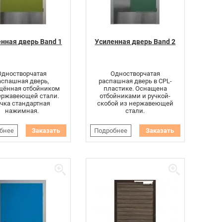
нная дверь Band 1
Усиленная дверь Band 2
Одностворчатая
Одностворчатая
аспашная дверь,
распашная дверь в CPL-
щённая отбойником
пластике. Оснащена
ержавеющей стали.
отбойниками и ручкой-
чка стандартная
скобой из нержавеющей
нажимная.
стали.
бнее
Заказать
Подробнее
Заказать