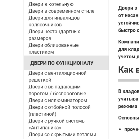
Двери в котельную
Двери в
Двери в современном стиле
от неса
Двери для инвалидов
устойчи
колясочников
быстро 
Двери нестандартных
размеров
Компани
Двери облицованные
для кла
пластиком
учетом 
ДВЕРИ ПО ФУНКЦИОНАЛУ
Как 
Двери с вентиляционной
решеткой
Двери с выпадающим
В кладо
порогом / беспороговые
учитыва
Двери с иллюминатором
режима 
Двери с отбойной полосой
(пластиной)
Основны
Двери с ручкой системы
«Антипаника»
прочн
Двери со скрытыми петлями