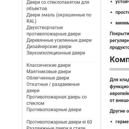
устой
Двери со стеклопакетом для
объектов
прост
Двери эмаль (окрашенные по
RAL)
миним
Двухстворчатые
Покрыти
противопожарные двери
Деревянные усиленные двери
регуляр
Дизайнерские двери
продукт
Звукоизоляционные двери
Комп
Классические двери
Маятниковые двери
Облегченные двери
Для кла
Откатные / раздвижные
функцио
двери
европей
Противопожарная дверь со
от внеш
стеклом
Противопожарные двери
Другие 
герме
Противопожарные двери ei 60
Раздвижные двери в стиле