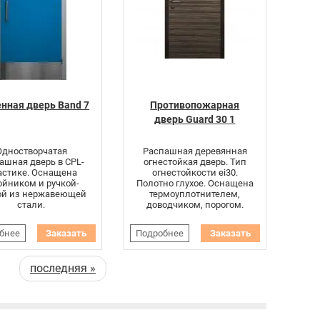
нная дверь Band 7
Противопожарная
дверь Guard 30 1
Одностворчатая
Распашная деревянная
ашная дверь в CPL-
огнестойкая дверь. Тип
астике. Оснащена
огнестойкости ei30.
ойником и ручкой-
Полотно глухое. Оснащена
ой из нержавеющей
термоуплотнителем,
стали.
доводчиком, порогом.
бнее
Заказать
Подробнее
Заказать
последняя »