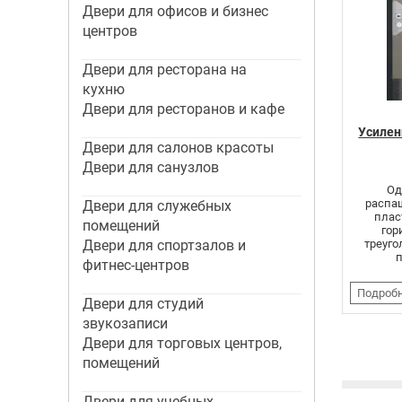
Двери для офисов и бизнес
центров
Двери для ресторана на
кухню
Двери для ресторанов и кафе
Усилен
Двери для салонов красоты
Двери для санузлов
Од
распаш
Двери для служебных
плас
помещений
гор
Двери для спортзалов и
треуг
фитнес-центров
Подроб
Двери для студий
звукозаписи
Стр
Двери для торговых центров,
помещений
Двери для учебных