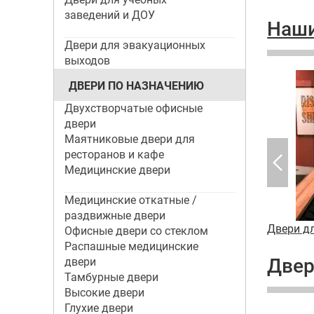
заведений и ДОУ
Наши
Двери для эвакуационных
выходов
ДВЕРИ ПО НАЗНАЧЕНИЮ
Двухстворчатые офисные
двери
Маятниковые двери для
ресторанов и кафе
Медицинские двери
Медицинские откатные /
раздвижные двери
фе
Двери для гостиниц и отелей
Двери д
Офисные двери со стеклом
Распашные медицинские
Двер
двери
Тамбурные двери
Высокие двери
Глухие двери