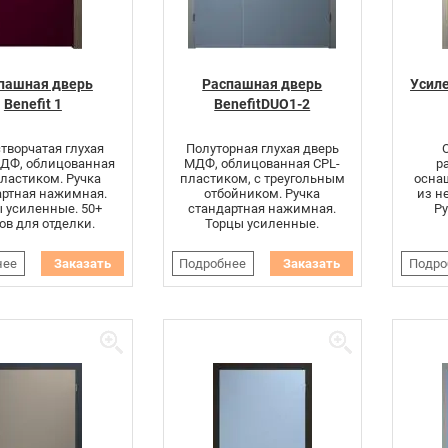
пашная дверь
Распашная дверь
Усиле
Benefit 1
BenefitDUO1-2
творчатая глухая
Полуторная глухая дверь
МДФ, облицованная
МДФ, облицованная CPL-
р
ластиком. Ручка
пластиком, с треугольным
осна
артная нажимная.
отбойником. Ручка
из н
 усиленные. 50+
стандартная нажимная.
Ру
ов для отделки.
Торцы усиленные.
нее
Заказать
Подробнее
Заказать
Подро