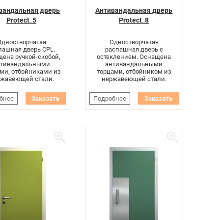
вандальная дверь
Антивандальная дверь
Protect_5
Protect_8
Одностворчатая
Одностворчатая
пашная дверь CPL.
распашная дверь с
ена ручкой-скобой,
остеклением. Оснащена
нтивандальными
антивандальными
ми, отбойниками из
торцами, отбойником из
жавеющей стали.
нержавеющей стали.
бнее
Заказать
Подробнее
Заказать