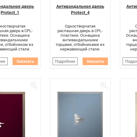
андальная дверь
Антивандальная дверь
Анти
Protect_1
Protect_4
ностворчатая
Одностворчатая
ная дверь в CPL-
распашная дверь в CPL-
рас
тике. Оснащена
пластике. Оснащена
Оснащ
ивандальными
антивандальными
а
и, отбойником из
торцами, отбойниками из
торца
авеющей стали.
нержавеющей стали.
нер
нее
Заказать
Подробнее
Заказать
Подро