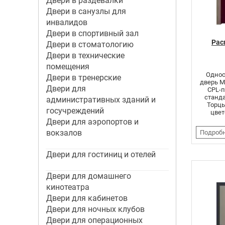
Двери в раздевалки
Двери в санузлы для
инвалидов
Двери в спортивный зал
Рас
Двери в стоматологию
Двери в технические
помещения
Однос
Двери в тренерские
дверь 
Двери для
CPL-п
станд
административных зданий и
Торцы
госучреждений
цвет
Двери для аэропортов и
вокзалов
Подроб
Двери для гостиниц и отелей
Двери для домашнего
кинотеатра
Двери для кабинетов
Двери для ночных клубов
Двери для операционных