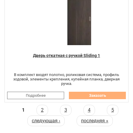
Дверь откатная с ручкой Sliding 1
В комплект входят полотно, роликовая система, профиль
ходовой, элементы крепления, купейная планка, дверная
ручка.
Подробнее
Заказать
Страницы
1
2
3
4
5
следующая ›
последняя »