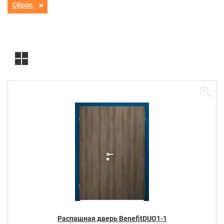
Сброс
Распашная дверь BenefitDUO1-1