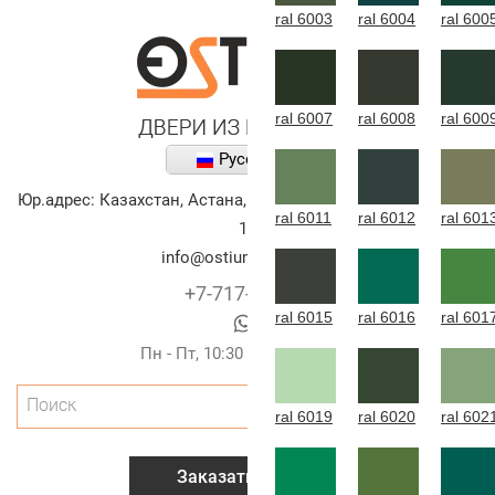
ral 6003
ral 6004
ral 600
ral 6007
ral 6008
ral 600
Русский
Юр.адрес:
Казахстан
,
Астана
,
улица Алихана Бокейханова,
ral 6011
ral 6012
ral 601
10
info@ostium-doors.kz
+7-717-269-6131
ral 6015
ral 6016
ral 601
Пн - Пт, 10:30 - 20:00 (г.Астана)
Поиск
ral 6019
ral 6020
ral 602
Заказать звонок