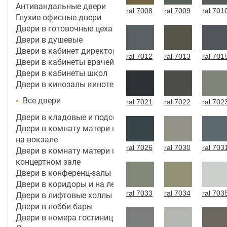
Антивандальные двери
ral 7008
ral 7009
ral 701
Глухие офисные двери
Двери в готовочные цеха
Двери в душевые
Двери в кабинет директора, руководителя
ral 7012
ral 7013
ral 701
Двери в кабинеты врачей
Двери в кабинеты школ
Двери в кинозалы кинотеатров
Все двери
ral 7021
ral 7022
ral 702
Двери в кладовые и подсобные помещения
Двери в комнату матери и ребенка в аэропорту,
на вокзале
ral 7026
ral 7030
ral 703
Двери в комнату матери и ребенка в кинотеатре,
концертном зале
Двери в конференц-залы
Двери в коридоры и на лестничные марши
ral 7033
ral 7034
ral 703
Двери в лифтовые холлы
Двери в лобби бары
Двери в номера гостиницы 3*