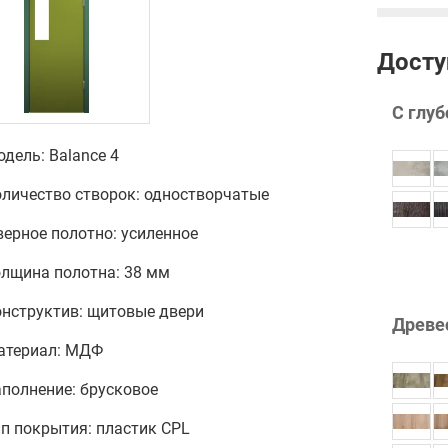
Досту
С глуб
дель: Balance 4
оличество створок: одностворчатые
ерное полотно: усиленное
олщина полотна: 38 мм
онструктив: щитовые двери
Древе
атериал: МДФ
полнение: брусковое
п покрытия: пластик CPL