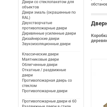
Двери со стеклопакетом для
обстанов
объектов
Двери эмаль (окрашенные по
RAL)
Дверн
Двухстворчатые
противопожарные двери
Деревянные усиленные двери
Коробк
Дизайнерские двери
деревя
Звукоизоляционные двери
Классические двери
Маятниковые двери
Облегченные двери
Откатные / раздвижные
двери
Противопожарная дверь со
стеклом
Противопожарные двери
Противопожарные двери ei 60
Раздвижные двери в стиле