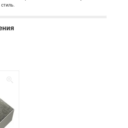
 стиль.
ения