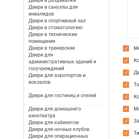
Двери в раздевалки
Двери в санузлы для
инвалидов
Двери в спортивный зал
Двери в стоматологию
Двери в технические
помещения
Двери в тренерские
Мо
Двери для
К
административных зданий и
госучреждений
Дв
Двери для аэропортов и
вокзалов
Т
Двери для гостиниц и отелей
К
Двери для домашнего
М
кинотеатра
За
Двери для кабинетов
Двери для ночных клубов
Ти
Двери для операционных