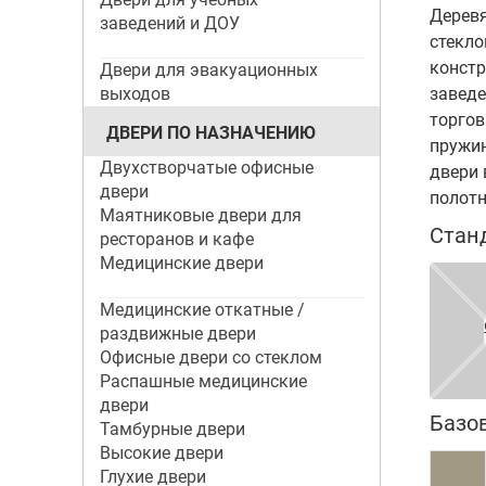
Дерев
заведений и ДОУ
стекло
констр
Двери для эвакуационных
выходов
заведе
торгов
ДВЕРИ ПО НАЗНАЧЕНИЮ
пружин
Двухстворчатые офисные
двери 
двери
полот
Маятниковые двери для
Стан
ресторанов и кафе
Медицинские двери
Медицинские откатные /
раздвижные двери
Офисные двери со стеклом
Распашные медицинские
двери
Базо
Тамбурные двери
Высокие двери
Глухие двери