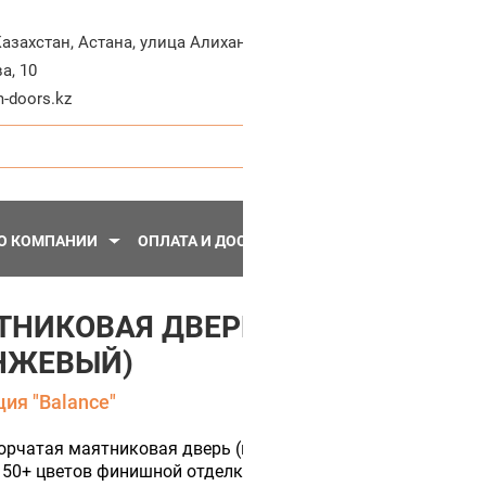
+7-71
Казахстан
,
Астана
,
улица Алихана
а, 10
Пн - Пт, 10:30 - 20:
-doors.kz
О КОМПАНИИ
ОПЛАТА И ДОСТАВКА
ПЕРЕГОРОДКИ
МЕТА
ТНИКОВАЯ ДВЕРЬ BALANCE 4 (Ц
НЖЕВЫЙ)
ия "Balance"
орчатая маятниковая дверь (цвет полотна Оранжевый) с п
 50+ цветов финишной отделки.