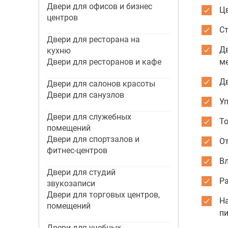
Двери для офисов и бизнес
Цв
центров
С
Двери для ресторана на
Д
кухню
Двери для ресторанов и кафе
м
Д
Двери для салонов красоты
Двери для санузлов
Уп
Двери для служебных
То
помещений
Двери для спортзалов и
От
фитнес-центров
Вл
Двери для студий
Р
звукозаписи
Двери для торговых центров,
На
помещений
п
Двери для учебных