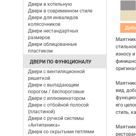
Двери в котельную
Двери в современном стиле
Двери для инвалидов
колясочников
Двери нестандартных
размеров
Маятнико
Двери облицованные
стильное
пластиком
износу и
финишно
ДВЕРИ ПО ФУНКЦИОНАЛУ
оригинал
Двери с вентиляционной
решеткой
Маятник
Двери с выпадающим
вид, доб
порогом / беспороговые
функцион
Двери с иллюминатором
Двери с отбойной полосой
его цело
(пластиной)
стиль, к
Двери с ручкой системы
«Антипаника»
Маятнико
Двери со скрытыми петлями
ресторан