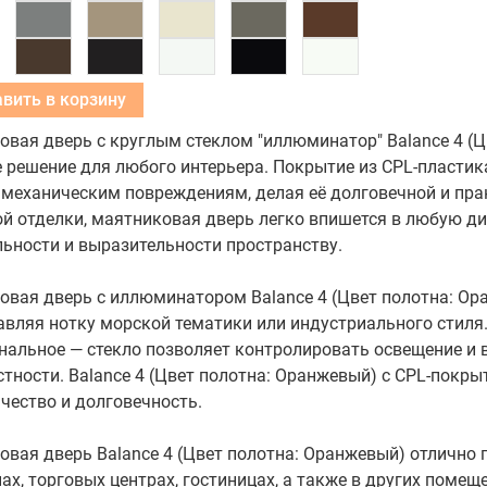
Добавить в корзину
вая дверь с круглым стеклом "иллюминатор" Balance 4 (Ц
 решение для любого интерьера. Покрытие из CPL-пластик
 механическим повреждениям, делая её долговечной и пра
й отделки, маятниковая дверь легко впишется в любую д
ьности и выразительности пространству.
овая дверь с иллюминатором Balance 4 (Цвет полотна: О
авляя нотку морской тематики или индустриального стиля. 
альное — стекло позволяет контролировать освещение и 
стности. Balance 4 (Цвет полотна: Оранжевый) с CPL-покры
ачество и долговечность.
вая дверь Balance 4 (Цвет полотна: Оранжевый) отлично 
ах, торговых центрах, гостиницах, а также в других поме