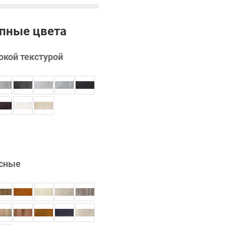
пные цвета
окой текстурой
сные