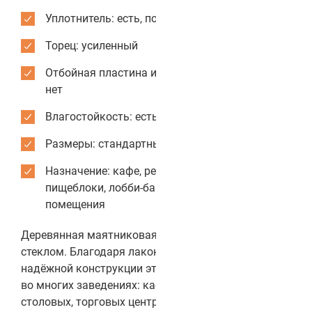
Уплотнитель: есть, по периметру коробки
Торец: усиленный
Отбойная пластина из нержавеющей стали:
нет
Влагостойкость: есть
Размеры: стандартные или индивидуальные
Назначение: кафе, рестораны, столовые,
пищеблоки, лобби-бары, служебные
помещения
Деревянная маятниковая дверь с прямоугольным
стеклом. Благодаря лаконичному дизайну и
надёжной конструкции эта модель используется
во многих заведениях: кафе, ресторанах, барах,
столовых, торговых центрах, вокзалах и др.