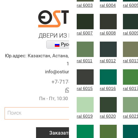
ral 6003
ral 6004
ral 600
ral 6007
ral 6008
ral 600
Русский
Юр.адрес:
Казахстан
,
Астана
,
улица Алихана Бокейханова,
ral 6011
ral 6012
ral 601
10
info@ostium-doors.kz
+7-717-269-6131
ral 6015
ral 6016
ral 601
Пн - Пт, 10:30 - 20:00 (г.Астана)
Поиск
ral 6019
ral 6020
ral 602
Заказать звонок