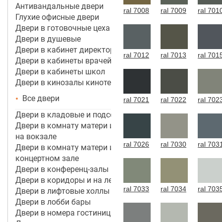
Антивандальные двери
ral 7008
ral 7009
ral 701
Глухие офисные двери
Двери в готовочные цеха
Двери в душевые
Двери в кабинет директора, руководителя
ral 7012
ral 7013
ral 701
Двери в кабинеты врачей
Двери в кабинеты школ
Двери в кинозалы кинотеатров
Все двери
ral 7021
ral 7022
ral 702
Двери в кладовые и подсобные помещения
Двери в комнату матери и ребенка в аэропорту,
на вокзале
ral 7026
ral 7030
ral 703
Двери в комнату матери и ребенка в кинотеатре,
концертном зале
Двери в конференц-залы
Двери в коридоры и на лестничные марши
ral 7033
ral 7034
ral 703
Двери в лифтовые холлы
Двери в лобби бары
Двери в номера гостиницы 3*