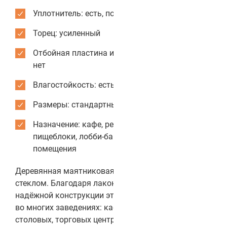
Уплотнитель: есть, по периметру коробки
Торец: усиленный
Отбойная пластина из нержавеющей стали:
нет
Влагостойкость: есть
Размеры: стандартные или индивидуальные
Назначение: кафе, рестораны, столовые,
пищеблоки, лобби-бары, служебные
помещения
Деревянная маятниковая дверь с прямоугольным
стеклом. Благодаря лаконичному дизайну и
надёжной конструкции эта модель используется
во многих заведениях: кафе, ресторанах, барах,
столовых, торговых центрах, вокзалах и др.