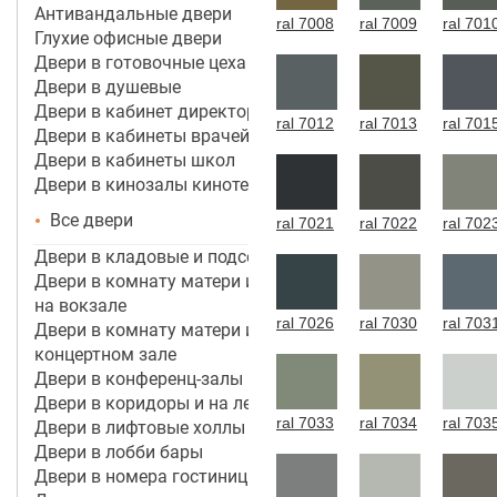
Антивандальные двери
ral 7008
ral 7009
ral 701
Глухие офисные двери
Двери в готовочные цеха
Двери в душевые
Двери в кабинет директора, руководителя
ral 7012
ral 7013
ral 701
Двери в кабинеты врачей
Двери в кабинеты школ
Двери в кинозалы кинотеатров
Все двери
ral 7021
ral 7022
ral 702
Двери в кладовые и подсобные помещения
Двери в комнату матери и ребенка в аэропорту,
на вокзале
ral 7026
ral 7030
ral 703
Двери в комнату матери и ребенка в кинотеатре,
концертном зале
Двери в конференц-залы
Двери в коридоры и на лестничные марши
ral 7033
ral 7034
ral 703
Двери в лифтовые холлы
Двери в лобби бары
Двери в номера гостиницы 3*