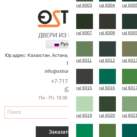
ral 6003
ral 6004
ral 600
ral 6007
ral 6008
ral 600
Русский
Юр.адрес:
Казахстан
,
Астана
,
улица Алихана Бокейханова,
ral 6011
ral 6012
ral 601
10
info@ostium-doors.kz
+7-717-269-6131
ral 6015
ral 6016
ral 601
Пн - Пт, 10:30 - 20:00 (г.Астана)
Поиск
ral 6019
ral 6020
ral 602
Заказать звонок