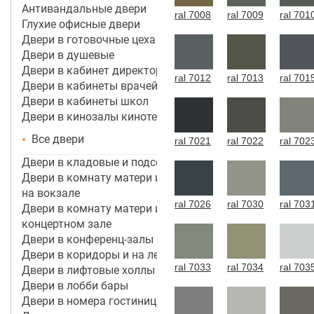
Антивандальные двери
ral 7008
ral 7009
ral 701
Глухие офисные двери
Двери в готовочные цеха
Двери в душевые
Двери в кабинет директора, руководителя
ral 7012
ral 7013
ral 701
Двери в кабинеты врачей
Двери в кабинеты школ
Двери в кинозалы кинотеатров
Все двери
ral 7021
ral 7022
ral 702
Двери в кладовые и подсобные помещения
Двери в комнату матери и ребенка в аэропорту,
на вокзале
ral 7026
ral 7030
ral 703
Двери в комнату матери и ребенка в кинотеатре,
концертном зале
Двери в конференц-залы
Двери в коридоры и на лестничные марши
ral 7033
ral 7034
ral 703
Двери в лифтовые холлы
Двери в лобби бары
Двери в номера гостиницы 3*