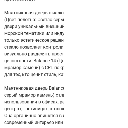
Маятниковая дверь с иллюминатором Balance 14
(Цвет полотна: Светло-серый мрамор камень) придаёт
двери уникальный внешний вид, добавляя нотку
морской тематики или индустриального стиля. Это не
только эстетическое решение, но и функциональное —
стекло позволяет контролировать освещение и
визуально разделять пространство, не нарушая его
целостности. Balance 14 (Цвет полотна: Светло-серый
мрамор камень) с CPL-покрытием — идеальный выбор
для тех, кто ценит стиль, качество и долговечность.
Маятниковая дверь Balance 14 (Цвет полотна: Светло-
серый мрамор камень) отлично подойдёт для
использования в офисах, ресторанах, торговых
центрах, гостиницах, а также в других помещениях.
Она органично впишется в любую обстановку, будь то
современный интерьер или более классический стиль.