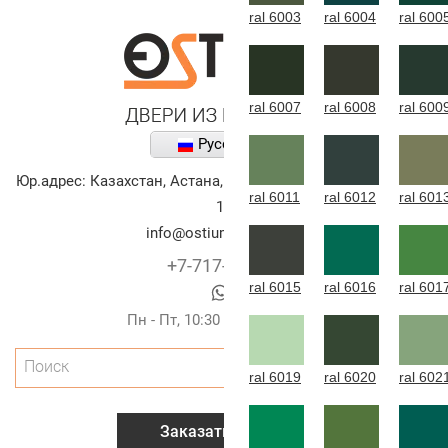
ral 6003
ral 6004
ral 600
ral 6007
ral 6008
ral 600
Русский
Юр.адрес:
Казахстан
,
Астана
,
улица Алихана Бокейханова,
ral 6011
ral 6012
ral 601
10
info@ostium-doors.kz
+7-717-269-6131
ral 6015
ral 6016
ral 601
Пн - Пт, 10:30 - 20:00 (г.Астана)
Поиск
ral 6019
ral 6020
ral 602
Заказать звонок