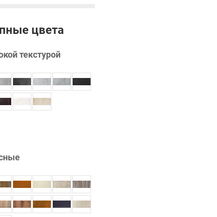
пные цвета
окой текстурой
сные