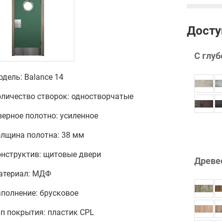
Досту
С глуб
дель: Balance 14
оличество створок: одностворчатые
ерное полотно: усиленное
олщина полотна: 38 мм
онструктив: щитовые двери
Древе
атериал: МДФ
полнение: брусковое
п покрытия: пластик CPL