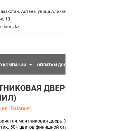
+7-71
Казахстан
,
Астана
,
улица Алихана
а, 10
Пн - Пт, 10:30 - 20:
-doors.kz
О КОМПАНИИ
ОПЛАТА И ДОСТАВКА
ПЕРЕГОРОДКИ
МЕТА
ТНИКОВАЯ ДВЕРЬ BALANCE 14 (
ПИЛ)
ия "Balance"
рчатая маятниковая дверь (цвет полотна Серый распил) с
тик. 50+ цветов финишной отделки.