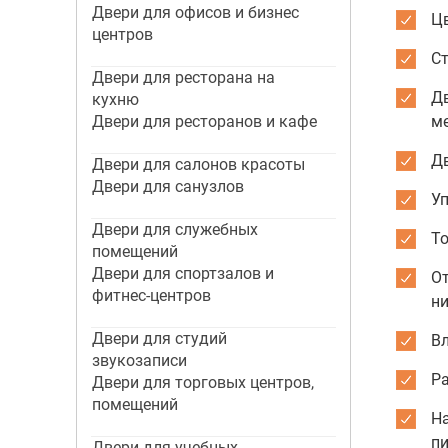
Двери для офисов и бизнес
Цв
центров
С
Двери для ресторана на
Д
кухню
Двери для ресторанов и кафе
м
Д
Двери для салонов красоты
Двери для санузлов
Уп
Двери для служебных
То
помещений
Двери для спортзалов и
О
фитнес-центров
ни
Двери для студий
Вл
звукозаписи
Р
Двери для торговых центров,
помещений
На
п
Двери для учебных