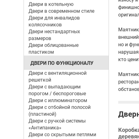
Двери в котельную
финишно
Двери в современном стиле
оригинал
Двери для инвалидов
колясочников
Маятник
Двери нестандартных
внешний 
размеров
но и фун
Двери облицованные
пластиком
нарушая 
кто цени
ДВЕРИ ПО ФУНКЦИОНАЛУ
Двери с вентиляционной
Маятнико
решеткой
ресторан
Двери с выпадающим
обстанов
порогом / беспороговые
Двери с иллюминатором
Двери с отбойной полосой
Дверн
(пластиной)
Двери с ручкой системы
«Антипаника»
Коробк
Двери со скрытыми петлями
деревя