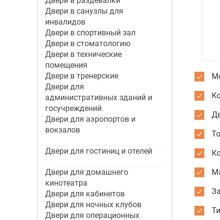
Двери в раздевалки
Двери в санузлы для
инвалидов
Двери в спортивный зал
Двери в стоматологию
Двери в технические
помещения
Двери в тренерские
Мо
Двери для
К
административных зданий и
госучреждений
Дв
Двери для аэропортов и
вокзалов
Т
Двери для гостиниц и отелей
К
Двери для домашнего
М
кинотеатра
За
Двери для кабинетов
Двери для ночных клубов
Ти
Двери для операционных