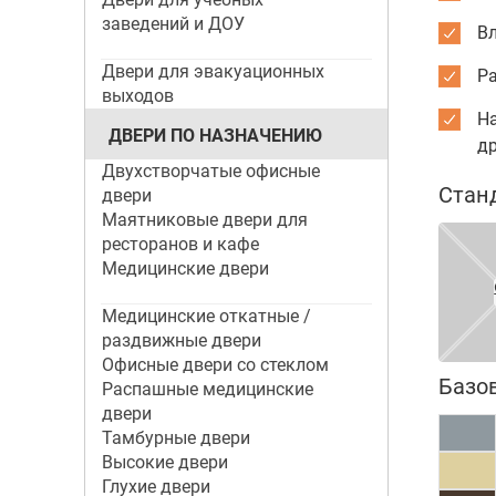
заведений и ДОУ
Вл
Двери для эвакуационных
Р
выходов
На
ДВЕРИ ПО НАЗНАЧЕНИЮ
др
Двухстворчатые офисные
Стан
двери
Маятниковые двери для
ресторанов и кафе
Медицинские двери
Медицинские откатные /
раздвижные двери
Офисные двери со стеклом
Базо
Распашные медицинские
двери
Тамбурные двери
Высокие двери
Глухие двери