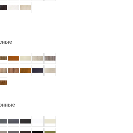
сные
онные