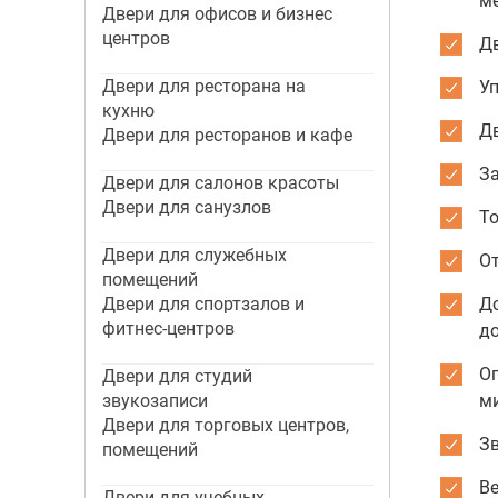
м
Двери для офисов и бизнес
центров
Дв
Двери для ресторана на
Уп
кухню
Дв
Двери для ресторанов и кафе
З
Двери для салонов красоты
Двери для санузлов
То
Двери для служебных
От
помещений
Двери для спортзалов и
Д
фитнес-центров
д
Ог
Двери для студий
звукозаписи
м
Двери для торговых центров,
Зв
помещений
Ве
Двери для учебных