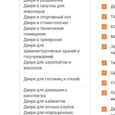
Двери в раздевалки
Двери в санузлы для
Дв
инвалидов
Т
Двери в спортивный зал
Двери в стоматологию
К
Двери в технические
помещения
М
Двери в тренерские
Двери для
За
административных зданий и
па
госучреждений
Двери для аэропортов и
Ти
вокзалов
Цв
Двери для гостиниц и отелей
Ст
Двери для домашнего
По
кинотеатра
и
Двери для кабинетов
Двери для ночных клубов
Д
Двери для операционных