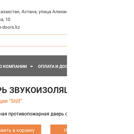
+7-71
Казахстан
,
Астана
,
улица Алихана
а, 10
Пн - Пт, 10:30 - 20:
-doors.kz
О КОМПАНИИ
ОПЛАТА И ДОСТАВКА
ПЕРЕГОРОДКИ
МЕТА
РЬ ЗВУКОИЗОЛЯЦИОННАЯ ОГНЕСТ
я "Still"
ая противопожарная дверь с покрытием CPL. Тип огнестойк
вить в корзину
Написать нам
З