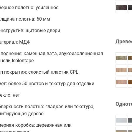
ерное полотно: усиленное
олщина полотна: 60 мм
онструктив: щитовые двери
Древе
атериал: МДФ
полнение: каменная вата, звукоизоляционная
нель Isolontape
п покрытия: слоистый пластик CPL
ет: более 50 цветов и текстур для отделки
екло: нет
Однот
верхность полотна: гладкая или текстура,
митирующая дерево
верная коробка: деревянная или