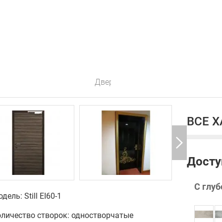
Дверь звукоизоляционная огнестой
ВСЕ 
Досту
С глуб
дель: Still EI60-1
оличество створок: одностворчатые