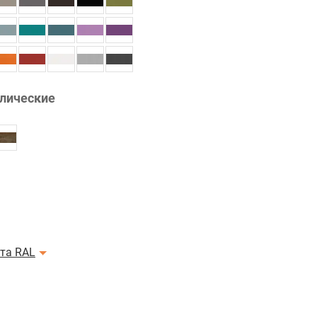
лические
ета RAL