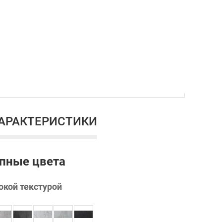
кая StillEI60-1
ХАРАКТЕРИСТИКИ
пные цвета
окой текстурой