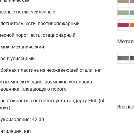
еталлическая
ерные петли: усиленные
лотнитель: есть, противопожарный
ерной порог: есть, стационарный
Метал
амок: механический
рец: усиленный
бойная пластина из нержавеющей стали: нет
оп комплектующие: возможна установка
оводчика, плавающего порога
нестойкость: соответствует стандарту EI60 (60
Все цв
инут)
укоизоляция: 42 dB
нтиляция: нет