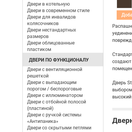
Двери в котельную
Двери в современном стиле
Двери для инвалидов
колясочников
Распашна
Двери нестандартных
уединени
размеров
поврежде
Двери облицованные
пластиком
Стандарт
ДВЕРИ ПО ФУНКЦИОНАЛУ
создают 
помещени
Двери с вентиляционной
решеткой
Двери с выпадающим
Дверь St
порогом / беспороговые
выбором 
Двери с иллюминатором
высокий
Двери с отбойной полосой
(пластиной)
Двери с ручкой системы
Дверн
«Антипаника»
Двери со скрытыми петлями