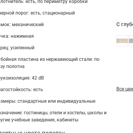
лотнитель: есть, по периметру коробки
ерной порог: есть, стационарный
С глуб
амок: механический
учка: нажимная
рец: усиленный
тбойная пластина из нержавеющей стали: по
зу полотна
укоизоляция: 42 dB
Все цв
агостойкость: есть
азмеры: стандартные или индивидуальные
значение: гостиницы, отели и хостелы, школы и
угие учебные заведения, кабинеты