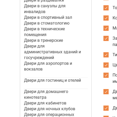
Двери в раздевалки
Двери в санузлы для
Т
инвалидов
Двери в спортивный зал
К
Двери в стоматологию
М
Двери в технические
помещения
За
Двери в тренерские
па
Двери для
административных зданий и
Ти
госучреждений
Двери для аэропортов и
Цв
вокзалов
По
Двери для гостиниц и отелей
и
Двери для домашнего
Д
кинотеатра
м
Двери для кабинетов
Дв
Двери для ночных клубов
Двери для операционных