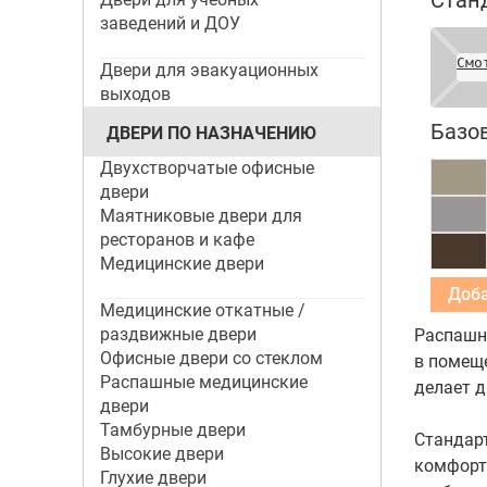
Стан
заведений и ДОУ
Смо
Двери для эвакуационных
выходов
Базо
ДВЕРИ ПО НАЗНАЧЕНИЮ
Двухстворчатые офисные
двери
Маятниковые двери для
ресторанов и кафе
Медицинские двери
Медицинские откатные /
раздвижные двери
Распашн
Офисные двери со стеклом
в помеще
Распашные медицинские
делает д
двери
Тамбурные двери
Стандар
Высокие двери
комфортн
Глухие двери