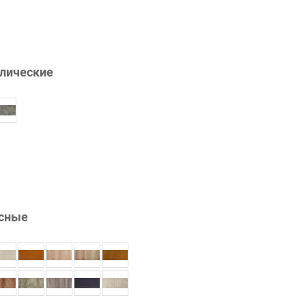
лические
сные