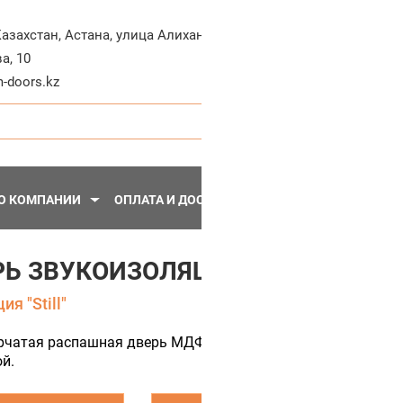
+7-71
Казахстан
,
Астана
,
улица Алихана
а, 10
Пн - Пт, 10:30 - 20:
-doors.kz
О КОМПАНИИ
ОПЛАТА И ДОСТАВКА
ПЕРЕГОРОДКИ
МЕТА
Ь ЗВУКОИЗОЛЯЦИОННАЯ STILL-4
я "Still"
рчатая распашная дверь МДФ с шумоизоляцией 42 dB. Обл
й.