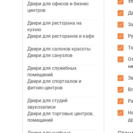
Уп
Двери для офисов и бизнес
центров
Дв
Двери для ресторана на
З
кухню
Двери для ресторанов и кафе
Р
То
Двери для салонов красоты
Двери для санузлов
О
ни
Двери для служебных
помещений
Зв
Двери для спортзалов и
фитнес-центров
Вл
Двери для студий
Р
звукозаписи
На
Двери для торговых центров,
др
помещений
Двери для учебных