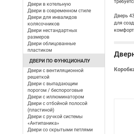
требует
Двери в котельную
Двери в современном стиле
Дверь 43
Двери для инвалидов
для созд
колясочников
комфорт
Двери нестандартных
размеров
Двери облицованные
пластиком
Дверн
ДВЕРИ ПО ФУНКЦИОНАЛУ
Коробк
Двери с вентиляционной
решеткой
Двери с выпадающим
порогом / беспороговые
Двери с иллюминатором
Двери с отбойной полосой
(пластиной)
Двери с ручкой системы
«Антипаника»
Двери со скрытыми петлями