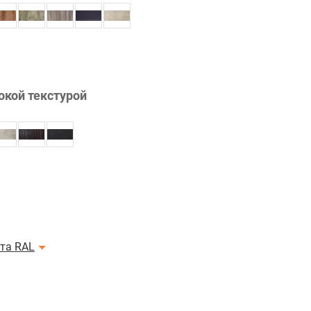
окой текстурой
ета RAL