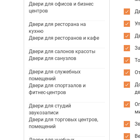
Двери для офисов и бизнес
центров
Дв
У
Двери для ресторана на
кухню
Д
Двери для ресторанов и кафе
З
Двери для салонов красоты
Двери для санузлов
То
Двери для служебных
От
помещений
Д
Двери для спортзалов и
д
фитнес-центров
Ог
Двери для студий
м
звукозаписи
Двери для торговых центров,
Зв
помещений
Ве
Двери для учебных