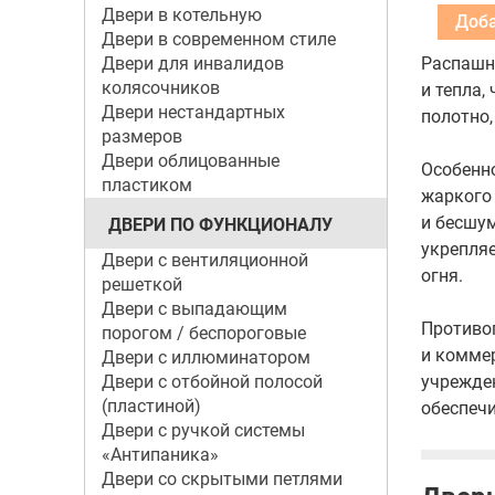
Двери в котельную
Двери в современном стиле
Двери для инвалидов
Распашна
колясочников
и тепла,
Двери нестандартных
полотно
размеров
Двери облицованные
Особенн
пластиком
жаркого 
и бесшум
ДВЕРИ ПО ФУНКЦИОНАЛУ
укрепляе
Двери с вентиляционной
огня.
решеткой
Двери с выпадающим
Противо
порогом / беспороговые
и коммер
Двери с иллюминатором
Двери с отбойной полосой
учрежден
(пластиной)
обеспеч
Двери с ручкой системы
«Антипаника»
Двери со скрытыми петлями