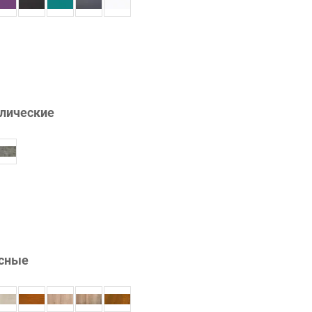
лические
сные