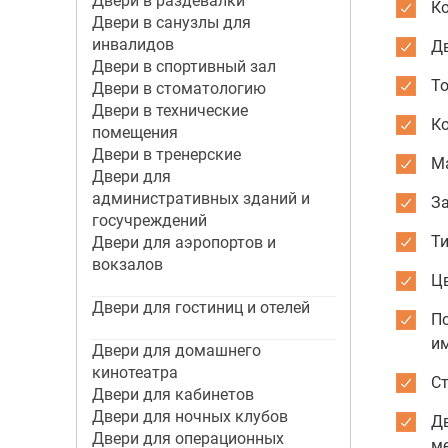
Двери в раздевалки
К
Двери в санузлы для
инвалидов
Дв
Двери в спортивный зал
Т
Двери в стоматологию
Двери в технические
К
помещения
Двери в тренерские
М
Двери для
административных зданий и
З
госучреждений
Ти
Двери для аэропортов и
вокзалов
Цв
Двери для гостиниц и отелей
По
и
Двери для домашнего
кинотеатра
Ст
Двери для кабинетов
Двери для ночных клубов
Д
Двери для операционных
м