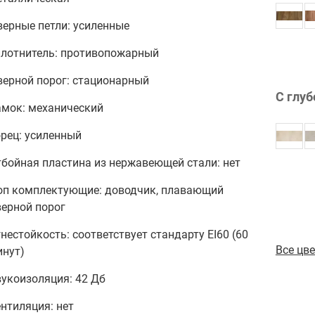
ерные петли: усиленные
плотнитель: противопожарный
верной порог: стационарный
С глуб
амок: механический
рец: усиленный
бойная пластина из нержавеющей стали: нет
оп комплектующие: доводчик, плавающий
верной порог
нестойкость: соответствует стандарту EI60 (60
Все цв
инут)
укоизоляция: 42 Дб
нтиляция: нет