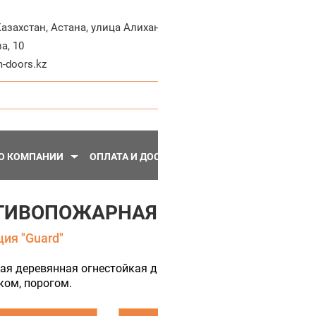
+7-71
Казахстан
,
Астана
,
улица Алихана
а, 10
Пн - Пт, 10:30 - 20:
-doors.kz
О КОМПАНИИ
ОПЛАТА И ДОСТАВКА
ПЕРЕГОРОДКИ
МЕТА
ТИВОПОЖАРНАЯ ДВЕРЬ GUARD 60
ия "Guard"
я деревянная огнестойкая дверь. Тип огнестойкости ei60.
ком, порогом.