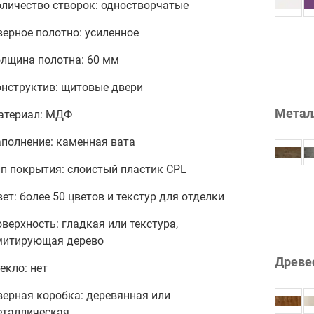
оличество створок: одностворчатые
ерное полотно: усиленное
олщина полотна: 60 мм
онструктив: щитовые двери
Метал
атериал: МДФ
аполнение: каменная вата
п покрытия: слоистый пластик CPL
ет: более 50 цветов и текстур для отделки
верхность: гладкая или текстура,
митирующая дерево
Древе
екло: нет
верная коробка: деревянная или
еталлическая