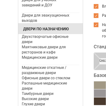
заведений и ДОУ
Вл
Двери для эвакуационных
Р
выходов
Н
ДВЕРИ ПО НАЗНАЧЕНИЮ
об
го
Двухстворчатые офисные
двери
Стан
Маятниковые двери для
ресторанов и кафе
Медицинские двери
Смо
Медицинские откатные /
раздвижные двери
Базо
Офисные двери со стеклом
Распашные медицинские
двери
Тамбурные двери
Высокие двери
Глухие двери