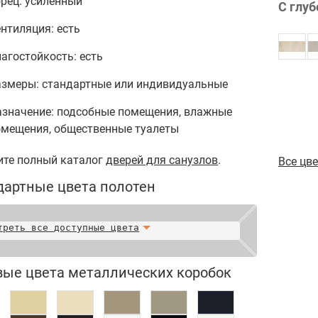
рец: усиленный
С глуб
нтиляция: есть
агостойкость: есть
азмеры: стандартные или индивидуальные
азначение: подсобные помещения, влажные
омещения, общественные туалеты
ите полный каталог
дверей для санузлов
.
Все цв
дартные цвета полотен
треть все доступные цвета
вые цвета металлических коробок