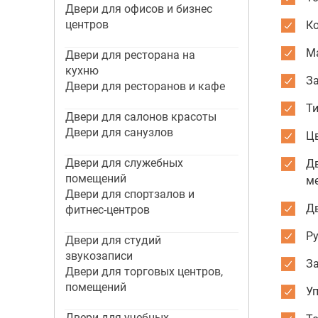
Двери для офисов и бизнес
центров
К
М
Двери для ресторана на
кухню
За
Двери для ресторанов и кафе
Ти
Двери для салонов красоты
Двери для санузлов
Цв
Двери для служебных
Д
помещений
м
Двери для спортзалов и
Дв
фитнес-центров
Ру
Двери для студий
звукозаписи
З
Двери для торговых центров,
помещений
Уп
Двери для учебных