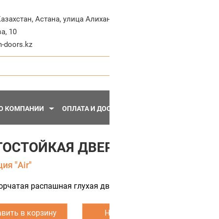
+7-71
Казахстан
,
Астана
,
улица Алихана
а, 10
Пн - Пт, 10:30 - 20:
-doors.kz
О КОМПАНИИ
ОПЛАТА И ДОСТАВКА
ПЕРЕГОРОДКИ
МЕТА
ОСТОЙКАЯ ДВЕРЬ AIR 6
ия "Air"
орчатая распашная глухая дверь с влагостойким покрытие
вить в корзину
Написать нам
З