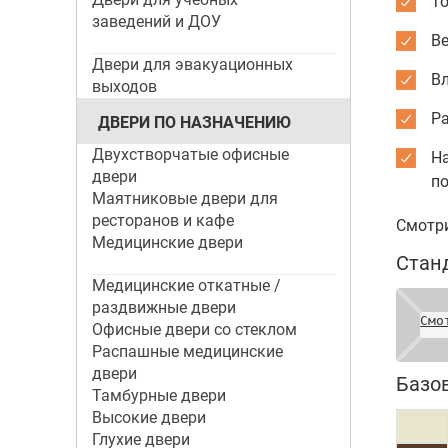
То
заведений и ДОУ
Ве
Двери для эвакуационных
Вл
выходов
Р
ДВЕРИ ПО НАЗНАЧЕНИЮ
Двухстворчатые офисные
Н
двери
п
Маятниковые двери для
ресторанов и кафе
Смотр
Медицинские двери
Стан
Медицинские откатные /
раздвижные двери
Смо
Офисные двери со стеклом
Распашные медицинские
двери
Базо
Тамбурные двери
Высокие двери
Глухие двери