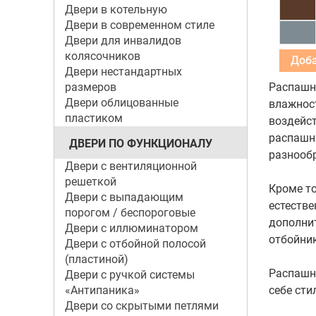
Двери в котельную
Двери в современном стиле
Двери для инвалидов
колясочников
Двери нестандартных
размеров
Распашн
Двери облицованные
влажност
пластиком
воздейс
распашна
ДВЕРИ ПО ФУНКЦИОНАЛУ
разнообр
Двери с вентиляционной
решеткой
Кроме то
Двери с выпадающим
естестве
порогом / беспороговые
дополнит
Двери с иллюминатором
отбойни
Двери с отбойной полосой
(пластиной)
Распашн
Двери с ручкой системы
«Антипаника»
себе сти
Двери со скрытыми петлями