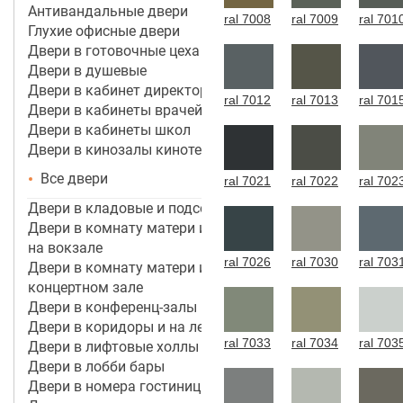
Антивандальные двери
ral 7008
ral 7009
ral 701
Глухие офисные двери
Двери в готовочные цеха
Двери в душевые
Двери в кабинет директора, руководителя
ral 7012
ral 7013
ral 701
Двери в кабинеты врачей
Двери в кабинеты школ
Двери в кинозалы кинотеатров
Все двери
ral 7021
ral 7022
ral 702
Двери в кладовые и подсобные помещения
Двери в комнату матери и ребенка в аэропорту,
на вокзале
ral 7026
ral 7030
ral 703
Двери в комнату матери и ребенка в кинотеатре,
концертном зале
Двери в конференц-залы
Двери в коридоры и на лестничные марши
ral 7033
ral 7034
ral 703
Двери в лифтовые холлы
Двери в лобби бары
Двери в номера гостиницы 3*