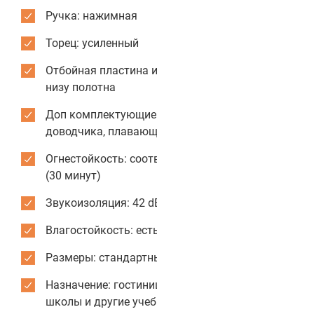
Ручка: нажимная
Торец: усиленный
Отбойная пластина из нержавеющей стали: по
низу полотна
Доп комплектующие: возможна установка
доводчика, плавающего порога
Огнестойкость: соответствует стандарту EI30
(30 минут)
Звукоизоляция: 42 dB
Влагостойкость: есть
Размеры: стандартные или индивидуальные
Назначение: гостиницы, отели и хостелы,
школы и другие учебные заведения, кабинеты