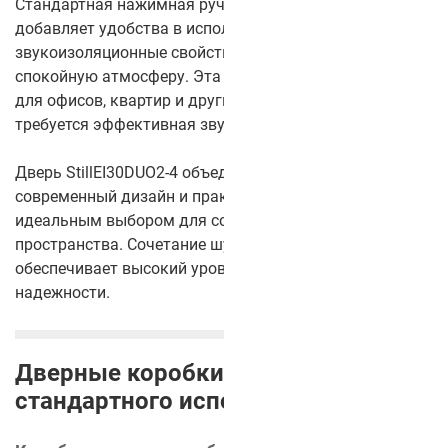
Стандартная нажимная ручка StillEI30DUO2-4
добавляет удобства в использовании, а
звукоизоляционные свойства создают комфортную и
спокойную атмосферу. Эта дверь идеально подходит
для офисов, квартир и других помещений, где
требуется эффективная звукоизоляция.
Дверь StillEI30DUO2-4 объединяет отличное качество,
современный дизайн и практичность, что делает её
идеальным выбором для создания тихого и уютного
пространства. Сочетание шумоизоляции и прочности
обеспечивает высокий уровень комфорта и
надежности.
Дверные коробки для
стандартного исполнения