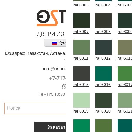
ral 6003
ral 6004
ral 600
ral 6007
ral 6008
ral 600
Русский
Юр.адрес:
Казахстан
,
Астана
,
улица Алихана Бокейханова,
ral 6011
ral 6012
ral 601
10
info@ostium-doors.kz
+7-717-269-6131
ral 6015
ral 6016
ral 601
Пн - Пт, 10:30 - 20:00 (г.Астана)
Поиск
ral 6019
ral 6020
ral 602
Заказать звонок