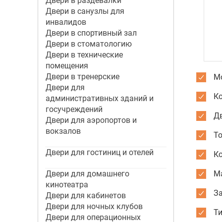
Двери в раздевалки
Двери в санузлы для
инвалидов
Двери в спортивный зал
Двери в стоматологию
Двери в технические
помещения
Двери в тренерские
Мо
Двери для
К
административных зданий и
госучреждений
Дв
Двери для аэропортов и
вокзалов
Т
Двери для гостиниц и отелей
К
Двери для домашнего
М
кинотеатра
За
Двери для кабинетов
Двери для ночных клубов
Ти
Двери для операционных