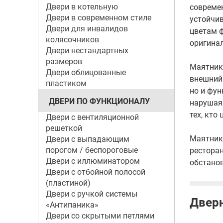
Двери в котельную
современ
Двери в современном стиле
устойчив
Двери для инвалидов
цветам 
колясочников
оригинал
Двери нестандартных
размеров
Маятнико
Двери облицованные
внешний 
пластиком
но и фун
ДВЕРИ ПО ФУНКЦИОНАЛУ
нарушая 
тех, кто
Двери с вентиляционной
решеткой
Маятнико
Двери с выпадающим
порогом / беспороговые
ресторан
Двери с иллюминатором
обстанов
Двери с отбойной полосой
(пластиной)
Двери с ручкой системы
Дверн
«Антипаника»
Двери со скрытыми петлями