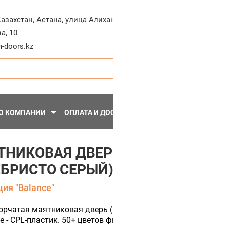
+7-71
Казахстан
,
Астана
,
улица Алихана
а, 10
Пн - Пт, 10:30 - 20:
-doors.kz
О КОМПАНИИ
ОПЛАТА И ДОСТАВКА
ПЕРЕГОРОДКИ
МЕТА
ТНИКОВАЯ ДВЕРЬ BALANCE 16 (
ЕБРИСТО СЕРЫЙ)
ия "Balance"
рчатая маятниковая дверь (цвет полотна Серебристо серы
 - CPL-пластик. 50+ цветов финишной отделки.