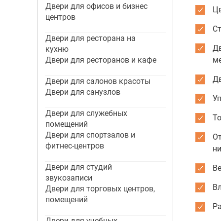
Двери для офисов и бизнес
Цв
центров
С
Двери для ресторана на
Д
кухню
Двери для ресторанов и кафе
м
Д
Двери для салонов красоты
Двери для санузлов
Уп
Двери для служебных
То
помещений
Двери для спортзалов и
О
фитнес-центров
ни
Двери для студий
Ве
звукозаписи
Вл
Двери для торговых центров,
помещений
Р
Двери для учебных