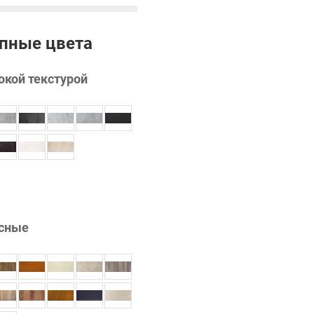
пные цвета
окой текстурой
сные