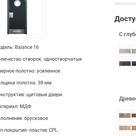
Досту
С глуб
дель: Balance 16
оличество створок: одностворчатые
ерное полотно: усиленное
олщина полотна: 38 мм
онструктив: щитовые двери
Древе
атериал: МДФ
полнение: брусковое
п покрытия: пластик CPL