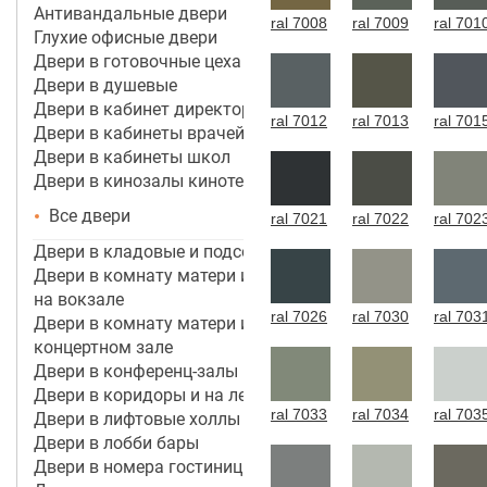
Антивандальные двери
ral 7008
ral 7009
ral 701
Глухие офисные двери
Двери в готовочные цеха
Двери в душевые
Двери в кабинет директора, руководителя
ral 7012
ral 7013
ral 701
Двери в кабинеты врачей
Двери в кабинеты школ
Двери в кинозалы кинотеатров
Все двери
ral 7021
ral 7022
ral 702
Двери в кладовые и подсобные помещения
Двери в комнату матери и ребенка в аэропорту,
на вокзале
ral 7026
ral 7030
ral 703
Двери в комнату матери и ребенка в кинотеатре,
концертном зале
Двери в конференц-залы
Двери в коридоры и на лестничные марши
ral 7033
ral 7034
ral 703
Двери в лифтовые холлы
Двери в лобби бары
Двери в номера гостиницы 3*