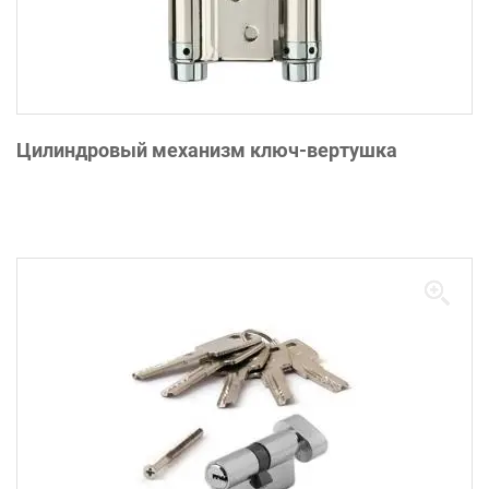
Цилиндровый механизм ключ-вертушка