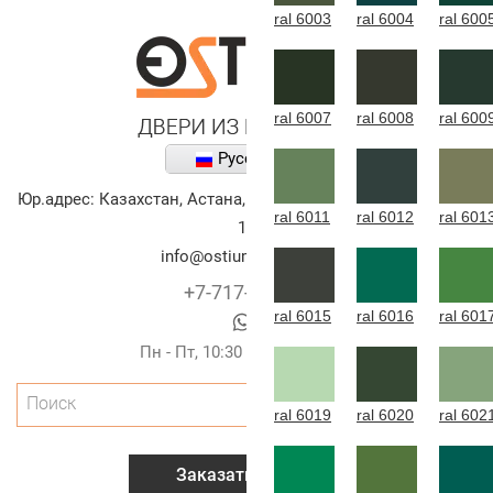
ral 6003
ral 6004
ral 600
ral 6007
ral 6008
ral 600
Русский
Юр.адрес:
Казахстан
,
Астана
,
улица Алихана Бокейханова,
ral 6011
ral 6012
ral 601
10
info@ostium-doors.kz
+7-717-269-6131
ral 6015
ral 6016
ral 601
Пн - Пт, 10:30 - 20:00 (г.Астана)
Поиск
ral 6019
ral 6020
ral 602
Заказать звонок