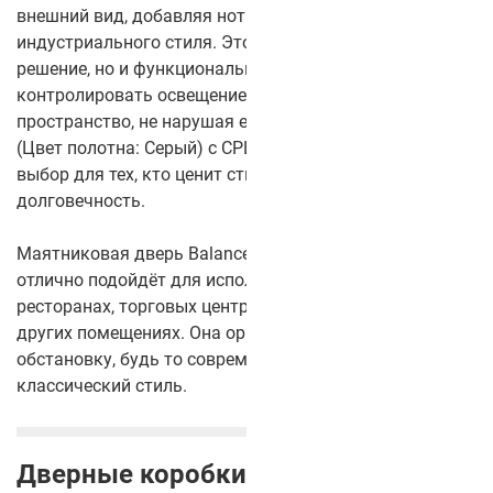
внешний вид, добавляя нотку морской тематики или
индустриального стиля. Это не только эстетическое
решение, но и функциональное — стекло позволяет
контролировать освещение и визуально разделять
пространство, не нарушая его целостности. Balance 13
(Цвет полотна: Серый) с CPL-покрытием — идеальный
выбор для тех, кто ценит стиль, качество и
долговечность.
Маятниковая дверь Balance 13 (Цвет полотна: Серый)
отлично подойдёт для использования в офисах,
ресторанах, торговых центрах, гостиницах, а также в
других помещениях. Она органично впишется в любую
обстановку, будь то современный интерьер или более
классический стиль.
Дверные коробки для