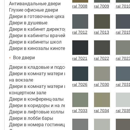
Антивандальные двери
ral 7008
ral 7009
ral 701
Глухие офисные двери
Двери в готовочные цеха
Двери в душевые
Двери в кабинет директора, руководителя
ral 7012
ral 7013
ral 701
Двери в кабинеты врачей
Двери в кабинеты школ
Двери в кинозалы кинотеатров
Все двери
ral 7021
ral 7022
ral 702
Двери в кладовые и подсобные помещения
Двери в комнату матери и ребенка в аэропорту,
на вокзале
ral 7026
ral 7030
ral 703
Двери в комнату матери и ребенка в кинотеатре,
концертном зале
Двери в конференц-залы
Двери в коридоры и на лестничные марши
ral 7033
ral 7034
ral 703
Двери в лифтовые холлы
Двери в лобби бары
Двери в номера гостиницы 3*