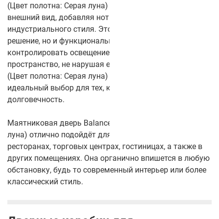
(Цвет полотна: Серая луна) придаёт двери уникальный
внешний вид, добавляя нотку морской тематики или
индустриального стиля. Это не только эстетическое
решение, но и функциональное — стекло позволяет
контролировать освещение и визуально разделять
пространство, не нарушая его целостности. Balance 11
(Цвет полотна: Серая луна) с CPL-покрытием —
идеальный выбор для тех, кто ценит стиль, качество и
долговечность.
Маятниковая дверь Balance 11 (Цвет полотна: Серая
луна) отлично подойдёт для использования в офисах,
ресторанах, торговых центрах, гостиницах, а также в
других помещениях. Она органично впишется в любую
обстановку, будь то современный интерьер или более
классический стиль.