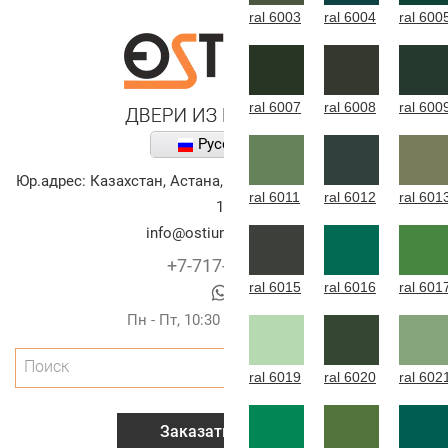
ral 6003
ral 6004
ral 600
ral 6007
ral 6008
ral 600
Русский
Юр.адрес:
Казахстан
,
Астана
,
улица Алихана Бокейханова,
ral 6011
ral 6012
ral 601
10
info@ostium-doors.kz
+7-717-269-6131
ral 6015
ral 6016
ral 601
Пн - Пт, 10:30 - 20:00 (г.Астана)
Поиск
ral 6019
ral 6020
ral 602
Заказать звонок