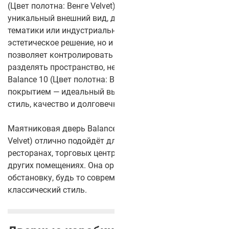
(Цвет полотна: Венге Velvet) придаёт двери
уникальный внешний вид, добавляя нотку морской
тематики или индустриального стиля. Это не только
эстетическое решение, но и функциональное — стекло
позволяет контролировать освещение и визуально
разделять пространство, не нарушая его целостности.
Balance 10 (Цвет полотна: Венге Velvet) с CPL-
покрытием — идеальный выбор для тех, кто ценит
стиль, качество и долговечность.
Маятниковая дверь Balance 10 (Цвет полотна: Венге
Velvet) отлично подойдёт для использования в офисах,
ресторанах, торговых центрах, гостиницах, а также в
других помещениях. Она органично впишется в любую
обстановку, будь то современный интерьер или более
классический стиль.