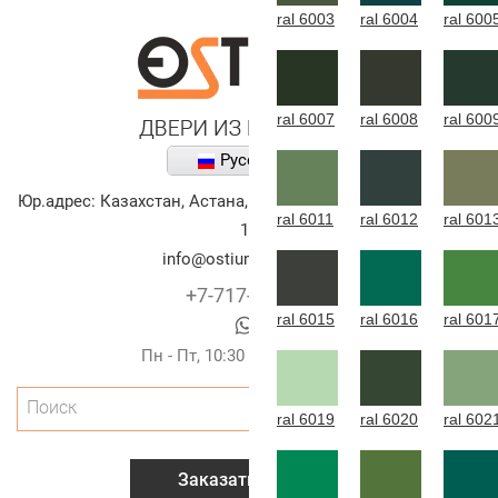
ral 6003
ral 6004
ral 600
ral 6007
ral 6008
ral 600
Русский
Юр.адрес:
Казахстан
,
Астана
,
улица Алихана Бокейханова,
ral 6011
ral 6012
ral 601
10
info@ostium-doors.kz
+7-717-269-6131
ral 6015
ral 6016
ral 601
Пн - Пт, 10:30 - 20:00 (г.Астана)
Поиск
ral 6019
ral 6020
ral 602
Заказать звонок