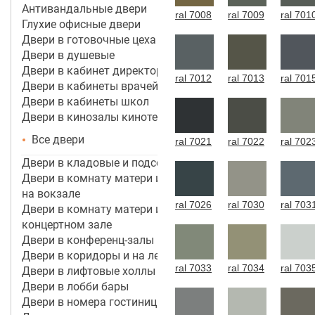
Антивандальные двери
ral 7008
ral 7009
ral 701
Глухие офисные двери
Двери в готовочные цеха
Двери в душевые
Двери в кабинет директора, руководителя
ral 7012
ral 7013
ral 701
Двери в кабинеты врачей
Двери в кабинеты школ
Двери в кинозалы кинотеатров
Все двери
ral 7021
ral 7022
ral 702
Двери в кладовые и подсобные помещения
Двери в комнату матери и ребенка в аэропорту,
на вокзале
ral 7026
ral 7030
ral 703
Двери в комнату матери и ребенка в кинотеатре,
концертном зале
Двери в конференц-залы
Двери в коридоры и на лестничные марши
ral 7033
ral 7034
ral 703
Двери в лифтовые холлы
Двери в лобби бары
Двери в номера гостиницы 3*