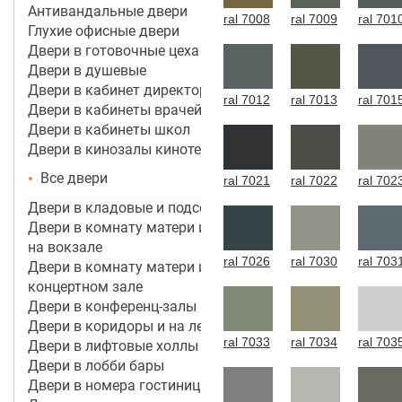
Антивандальные двери
ral 7008
ral 7009
ral 701
Глухие офисные двери
Двери в готовочные цеха
Двери в душевые
Двери в кабинет директора, руководителя
ral 7012
ral 7013
ral 701
Двери в кабинеты врачей
Двери в кабинеты школ
Двери в кинозалы кинотеатров
Все двери
ral 7021
ral 7022
ral 702
Двери в кладовые и подсобные помещения
Двери в комнату матери и ребенка в аэропорту,
на вокзале
ral 7026
ral 7030
ral 703
Двери в комнату матери и ребенка в кинотеатре,
концертном зале
Двери в конференц-залы
Двери в коридоры и на лестничные марши
ral 7033
ral 7034
ral 703
Двери в лифтовые холлы
Двери в лобби бары
Двери в номера гостиницы 3*