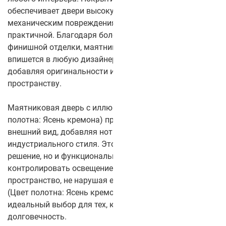
обеспечивает двери высокую устойчивость к износу и
механическим повреждениям, делая её долговечной и
практичной. Благодаря более чем 50 цветам
финишной отделки, маятниковая дверь легко
впишется в любую дизайнерскую концепцию,
добавляя оригинальности и выразительности
пространству.
Маятниковая дверь с иллюминатором Balance 5 (Цвет
полотна: Ясень кремона) придаёт двери уникальный
внешний вид, добавляя нотку морской тематики или
индустриального стиля. Это не только эстетическое
решение, но и функциональное — стекло позволяет
контролировать освещение и визуально разделять
пространство, не нарушая его целостности. Balance 5
(Цвет полотна: Ясень кремона) с CPL-покрытием —
идеальный выбор для тех, кто ценит стиль, качество и
долговечность.