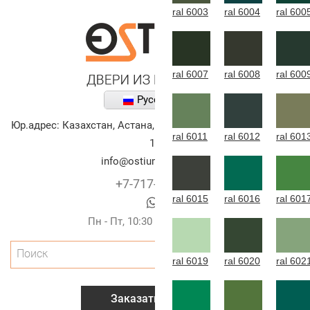
ral 6003
ral 6004
ral 600
ral 6007
ral 6008
ral 600
Русский
Юр.адрес:
Казахстан
,
Астана
,
улица Алихана Бокейханова,
ral 6011
ral 6012
ral 601
10
info@ostium-doors.kz
+7-717-269-6131
ral 6015
ral 6016
ral 601
Пн - Пт, 10:30 - 20:00 (г.Астана)
Поиск
ral 6019
ral 6020
ral 602
Заказать звонок