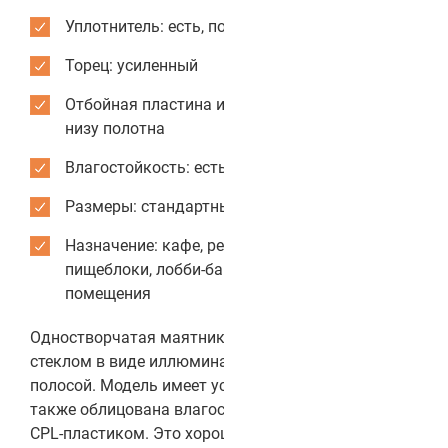
Уплотнитель: есть, по периметру коробки
Торец: усиленный
Отбойная пластина из нержавеющей стали: по
низу полотна
Влагостойкость: есть
Размеры: стандартные или индивидуальные
Назначение: кафе, рестораны, столовые,
пищеблоки, лобби-бары, служебные
помещения
Одностворчатая маятниковая дверь с круглым
стеклом в виде иллюминатора и отбойной
полосой. Модель имеет усиленную конструкцию, а
также облицована влагостойким и гигиеничным
CPL-пластиком. Это хороший вариант для