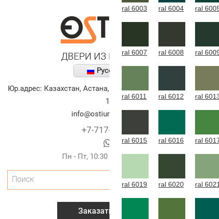
ral 6003
ral 6004
ral 600
ral 6007
ral 6008
ral 600
Русский
Юр.адрес:
Казахстан
,
Астана
,
улица Алихана Бокейханова,
ral 6011
ral 6012
ral 601
10
info@ostium-doors.kz
+7-717-269-6131
ral 6015
ral 6016
ral 601
Пн - Пт, 10:30 - 20:00 (г.Астана)
Поиск
ral 6019
ral 6020
ral 602
Заказать звонок