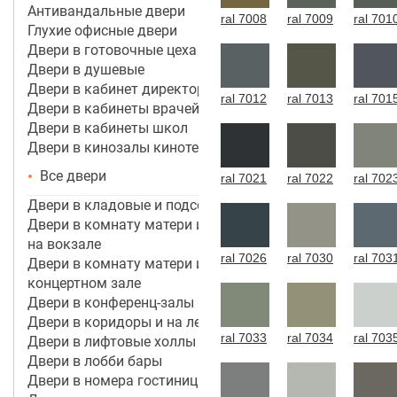
Антивандальные двери
ral 7008
ral 7009
ral 701
Глухие офисные двери
Двери в готовочные цеха
Двери в душевые
Двери в кабинет директора, руководителя
ral 7012
ral 7013
ral 701
Двери в кабинеты врачей
Двери в кабинеты школ
Двери в кинозалы кинотеатров
Все двери
ral 7021
ral 7022
ral 702
Двери в кладовые и подсобные помещения
Двери в комнату матери и ребенка в аэропорту,
на вокзале
ral 7026
ral 7030
ral 703
Двери в комнату матери и ребенка в кинотеатре,
концертном зале
Двери в конференц-залы
Двери в коридоры и на лестничные марши
ral 7033
ral 7034
ral 703
Двери в лифтовые холлы
Двери в лобби бары
Двери в номера гостиницы 3*