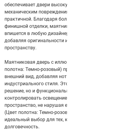
обеспечивает двери высокую устойчивость к износу и
механическим повреждениям, делая её долговечной и
практичной. Благодаря более чем 50 цветам
финишной отделки, маятниковая дверь легко
впишется в любую дизайнерскую концепцию,
добавляя оригинальности и выразительности
пространству.
Маятниковая дверь с иллюминатором Balance 2 (Цвет
полотна: Темно-розовый) придаёт двери уникальный
внешний вид, добавляя нотку морской тематики или
индустриального стиля. Это не только эстетическое
решение, но и функциональное — стекло позволяет
контролировать освещение и визуально разделять
пространство, не нарушая его целостности. Balance 2
(Цвет полотна: Темно-розовый) с CPL-покрытием —
идеальный выбор для тех, кто ценит стиль, качество и
долговечность.