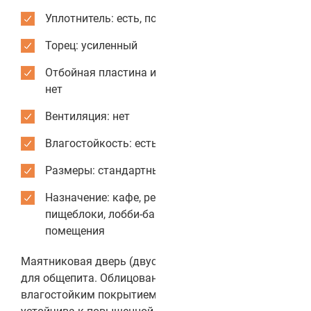
Уплотнитель: есть, по периметру коробки
Торец: усиленный
Отбойная пластина из нержавеющей стали:
нет
Вентиляция: нет
Влагостойкость: есть
Размеры: стандартные или индивидуальные
Назначение: кафе, рестораны, столовые,
пищеблоки, лобби-бары, служебные
помещения
Маятниковая дверь (двустороннего открывания)
для общепита. Облицована антивандальным и
влагостойким покрытием CPL, за счёт чего