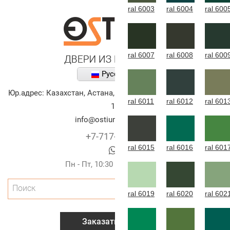
ral 6003
ral 6004
ral 600
ral 6007
ral 6008
ral 600
Русский
Юр.адрес:
Казахстан
,
Астана
,
улица Алихана Бокейханова,
ral 6011
ral 6012
ral 601
10
info@ostium-doors.kz
+7-717-269-6131
ral 6015
ral 6016
ral 601
Пн - Пт, 10:30 - 20:00 (г.Астана)
Поиск
ral 6019
ral 6020
ral 602
Заказать звонок