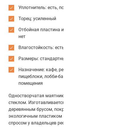
Уплотнитель: есть, по периметру коробки
Торец: усиленный
Отбойная пластина из нержавеющей стали:
нет
Влагостойкость: есть
Размеры: стандартные или индивидуальные
Назначение: кафе, рестораны, столовые,
пищеблоки, лобби-бары, служебные
помещения
Одностворчатая маятниковая дверь с круглым
стеклом. Изготавливается из МДФ, усиленного
деревянным брусом, покрывается влагостойким и
экологичным пластиком CPL. Модель пользуется
спросом у владельцев ресторанов, кафе, баров,