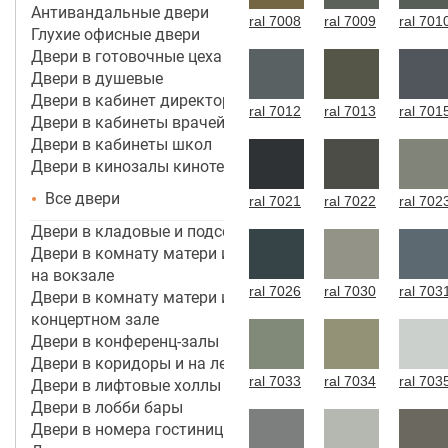
Антивандальные двери
ral 7008
ral 7009
ral 701
Глухие офисные двери
Двери в готовочные цеха
Двери в душевые
Двери в кабинет директора, руководителя
ral 7012
ral 7013
ral 701
Двери в кабинеты врачей
Двери в кабинеты школ
Двери в кинозалы кинотеатров
Все двери
ral 7021
ral 7022
ral 702
Двери в кладовые и подсобные помещения
Двери в комнату матери и ребенка в аэропорту,
на вокзале
ral 7026
ral 7030
ral 703
Двери в комнату матери и ребенка в кинотеатре,
концертном зале
Двери в конференц-залы
Двери в коридоры и на лестничные марши
ral 7033
ral 7034
ral 703
Двери в лифтовые холлы
Двери в лобби бары
Двери в номера гостиницы 3*