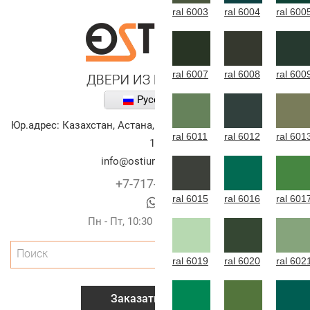
ral 6003
ral 6004
ral 600
ral 6007
ral 6008
ral 600
Русский
Юр.адрес:
Казахстан
,
Астана
,
улица Алихана Бокейханова,
ral 6011
ral 6012
ral 601
10
info@ostium-doors.kz
+7-717-269-6131
ral 6015
ral 6016
ral 601
Пн - Пт, 10:30 - 20:00 (г.Астана)
Поиск
ral 6019
ral 6020
ral 602
Заказать звонок