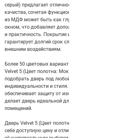
серый) предлагает отличное соотношение цены и
качества, сочетая функциональность и стиль. Полотно
из МДФ может быть как глухим, так и с небольшим
окном, что добавляет дополнительную вариативность
и практичность. Покрытие из CPL-пластика
гарантирует долгий срок службы и стойкость к
внешним воздействиям.
Более 50 цветовых вариантов финишной отделки
Velvet 5 (Цвет полотна: Мокко серый) позволяют легко
подобрать дверь под любой интерьер, добавляя
индивидуальности и стиля. Усиленный торец
обеспечивает защиту от износа и повреждений, что
делает дверь идеальной для различных типов
помещений.
Дверь Velvet 5 (Цвет полотна: Мокко серый) сочетает в
себе доступную цену и отличное качество, что делает
её универсальным выбором для тех, кто ищет