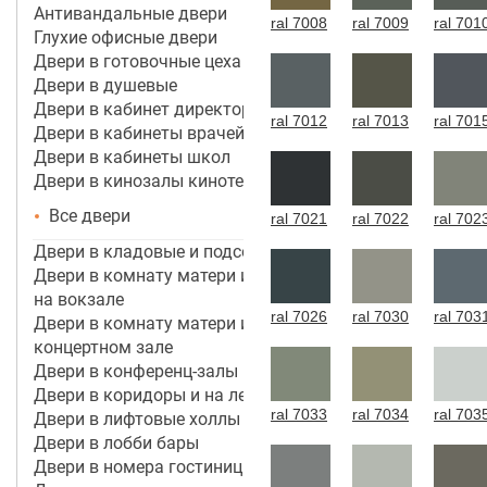
Антивандальные двери
ral 7008
ral 7009
ral 701
Глухие офисные двери
Двери в готовочные цеха
Двери в душевые
Двери в кабинет директора, руководителя
ral 7012
ral 7013
ral 701
Двери в кабинеты врачей
Двери в кабинеты школ
Двери в кинозалы кинотеатров
Все двери
ral 7021
ral 7022
ral 702
Двери в кладовые и подсобные помещения
Двери в комнату матери и ребенка в аэропорту,
на вокзале
ral 7026
ral 7030
ral 703
Двери в комнату матери и ребенка в кинотеатре,
концертном зале
Двери в конференц-залы
Двери в коридоры и на лестничные марши
ral 7033
ral 7034
ral 703
Двери в лифтовые холлы
Двери в лобби бары
Двери в номера гостиницы 3*