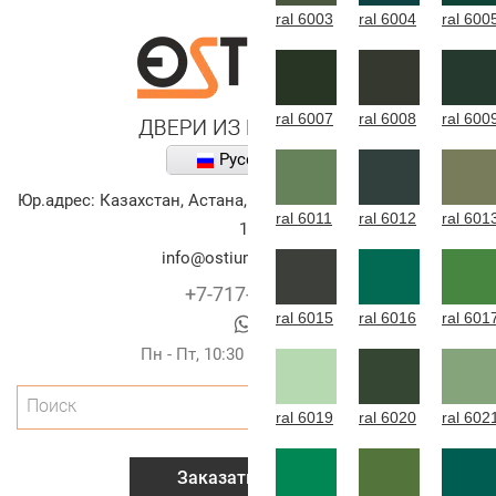
ral 6003
ral 6004
ral 600
ral 6007
ral 6008
ral 600
Русский
Юр.адрес:
Казахстан
,
Астана
,
улица Алихана Бокейханова,
ral 6011
ral 6012
ral 601
10
info@ostium-doors.kz
+7-717-269-6131
ral 6015
ral 6016
ral 601
Пн - Пт, 10:30 - 20:00 (г.Астана)
Поиск
ral 6019
ral 6020
ral 602
Заказать звонок