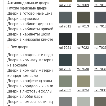
Антивандальные двери
ral 7008
ral 7009
ral 701
Глухие офисные двери
Двери в готовочные цеха
Двери в душевые
Двери в кабинет директора, руководителя
ral 7012
ral 7013
ral 701
Двери в кабинеты врачей
Двери в кабинеты школ
Двери в кинозалы кинотеатров
Все двери
ral 7021
ral 7022
ral 702
Двери в кладовые и подсобные помещения
Двери в комнату матери и ребенка в аэропорту,
на вокзале
ral 7026
ral 7030
ral 703
Двери в комнату матери и ребенка в кинотеатре,
концертном зале
Двери в конференц-залы
Двери в коридоры и на лестничные марши
ral 7033
ral 7034
ral 703
Двери в лифтовые холлы
Двери в лобби бары
Двери в номера гостиницы 3*