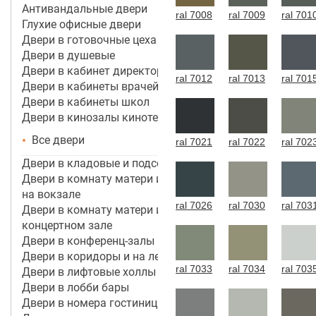
Антивандальные двери
ral 7008
ral 7009
ral 701
Глухие офисные двери
Двери в готовочные цеха
Двери в душевые
Двери в кабинет директора, руководителя
ral 7012
ral 7013
ral 701
Двери в кабинеты врачей
Двери в кабинеты школ
Двери в кинозалы кинотеатров
Все двери
ral 7021
ral 7022
ral 702
Двери в кладовые и подсобные помещения
Двери в комнату матери и ребенка в аэропорту,
на вокзале
ral 7026
ral 7030
ral 703
Двери в комнату матери и ребенка в кинотеатре,
концертном зале
Двери в конференц-залы
Двери в коридоры и на лестничные марши
ral 7033
ral 7034
ral 703
Двери в лифтовые холлы
Двери в лобби бары
Двери в номера гостиницы 3*