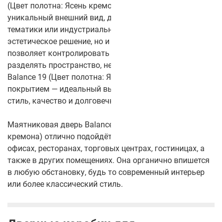
(Цвет полотна: Ясень кремона) придаёт двери
уникальный внешний вид, добавляя нотку морской
тематики или индустриального стиля. Это не только
эстетическое решение, но и функциональное — стекло
позволяет контролировать освещение и визуально
разделять пространство, не нарушая его целостности.
Balance 19 (Цвет полотна: Ясень кремона) с CPL-
покрытием — идеальный выбор для тех, кто ценит
стиль, качество и долговечность.
Маятниковая дверь Balance 19 (Цвет полотна: Ясень
кремона) отлично подойдёт для использования в
офисах, ресторанах, торговых центрах, гостиницах, а
также в других помещениях. Она органично впишется
в любую обстановку, будь то современный интерьер
или более классический стиль.