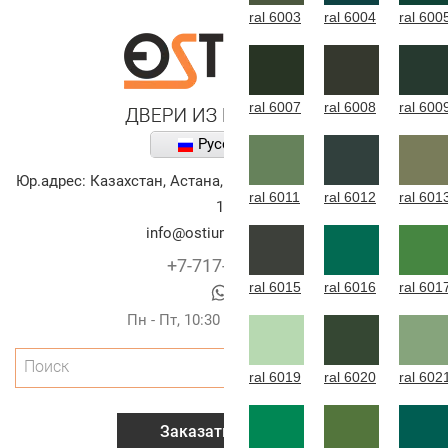
ral 6003
ral 6004
ral 600
ral 6007
ral 6008
ral 600
Русский
Юр.адрес:
Казахстан
,
Астана
,
улица Алихана Бокейханова,
ral 6011
ral 6012
ral 601
10
info@ostium-doors.kz
+7-717-269-6131
ral 6015
ral 6016
ral 601
Пн - Пт, 10:30 - 20:00 (г.Астана)
Поиск
ral 6019
ral 6020
ral 602
Заказать звонок