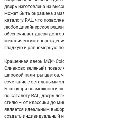
дверь изготовлена из высококачественного МДФ и
может быть окрашена эмалью в любой цвет по
каталогу RAL, что позволяет идеально вписать её в
любое дизайнерское решение. Окрашивание
обеспечивает двери долговечность и стойкость к
механическим повреждениям, а также придает ей
гладкую и равномерную поверхность.
Крашенная дверь МДФ Color DUO 2-2 (Цвет полотна:
Оливково зеленый) позволяет вам выбрать из
широкой палитры цветов, чтобы создать гармоничное
сочетание с остальными элементами интерьера.
Благодаря возможности окрашивания в любой цвет
по каталогу RAL, дверь легко адаптируется к любому
стилю – от классики до минимализма. Эта дверь
является идеальным выбором для тех, кто хочет
создать индивидуальный и уникальный интерьер.