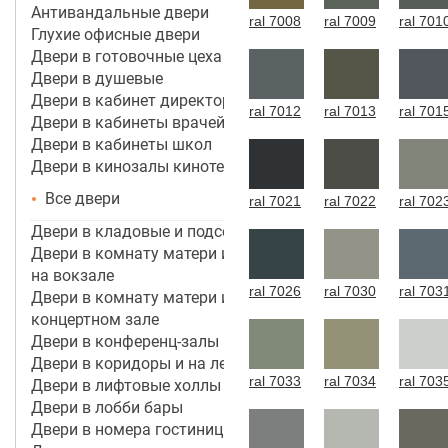
Антивандальные двери
ral 7008
ral 7009
ral 701
Глухие офисные двери
Двери в готовочные цеха
Двери в душевые
Двери в кабинет директора, руководителя
ral 7012
ral 7013
ral 701
Двери в кабинеты врачей
Двери в кабинеты школ
Двери в кинозалы кинотеатров
Все двери
ral 7021
ral 7022
ral 702
Двери в кладовые и подсобные помещения
Двери в комнату матери и ребенка в аэропорту,
на вокзале
ral 7026
ral 7030
ral 703
Двери в комнату матери и ребенка в кинотеатре,
концертном зале
Двери в конференц-залы
Двери в коридоры и на лестничные марши
ral 7033
ral 7034
ral 703
Двери в лифтовые холлы
Двери в лобби бары
Двери в номера гостиницы 3*