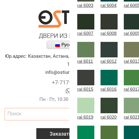
ral 6003
ral 6004
ral 600
ral 6007
ral 6008
ral 600
Русский
Юр.адрес:
Казахстан
,
Астана
,
улица Алихана Бокейханова,
ral 6011
ral 6012
ral 601
10
info@ostium-doors.kz
+7-717-269-6131
ral 6015
ral 6016
ral 601
Пн - Пт, 10:30 - 20:00 (г.Астана)
Поиск
ral 6019
ral 6020
ral 602
Заказать звонок