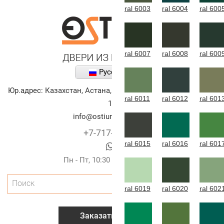
ral 6003
ral 6004
ral 600
ral 6007
ral 6008
ral 600
Русский
Юр.адрес:
Казахстан
,
Астана
,
улица Алихана Бокейханова,
ral 6011
ral 6012
ral 601
10
info@ostium-doors.kz
+7-717-269-6131
ral 6015
ral 6016
ral 601
Пн - Пт, 10:30 - 20:00 (г.Астана)
Поиск
ral 6019
ral 6020
ral 602
Заказать звонок