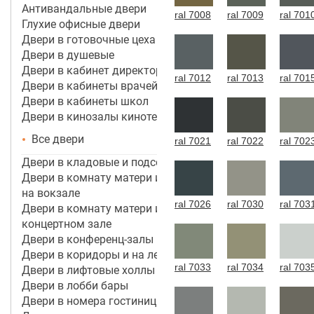
Антивандальные двери
ral 7008
ral 7009
ral 701
Глухие офисные двери
Двери в готовочные цеха
Двери в душевые
Двери в кабинет директора, руководителя
ral 7012
ral 7013
ral 701
Двери в кабинеты врачей
Двери в кабинеты школ
Двери в кинозалы кинотеатров
Все двери
ral 7021
ral 7022
ral 702
Двери в кладовые и подсобные помещения
Двери в комнату матери и ребенка в аэропорту,
на вокзале
ral 7026
ral 7030
ral 703
Двери в комнату матери и ребенка в кинотеатре,
концертном зале
Двери в конференц-залы
Двери в коридоры и на лестничные марши
ral 7033
ral 7034
ral 703
Двери в лифтовые холлы
Двери в лобби бары
Двери в номера гостиницы 3*