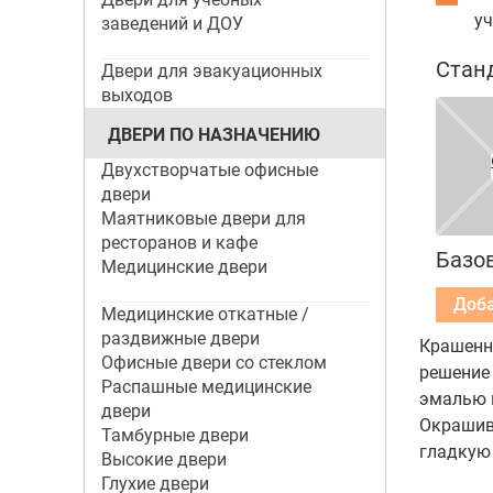
у
заведений и ДОУ
Стан
Двери для эвакуационных
выходов
ДВЕРИ ПО НАЗНАЧЕНИЮ
Двухстворчатые офисные
двери
Маятниковые двери для
ресторанов и кафе
Базо
Медицинские двери
Медицинские откатные /
раздвижные двери
Крашенна
Офисные двери со стеклом
решение
Распашные медицинские
эмалью в
двери
Окрашив
Тамбурные двери
гладкую
Высокие двери
Глухие двери