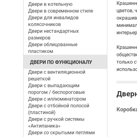
Крашенн
Двери в котельную
цветов,
Двери в современном стиле
Двери для инвалидов
окрашива
колясочников
минимал
Двери нестандартных
интерьер
размеров
Двери облицованные
Крашенна
пластиком
обществе
только с
ДВЕРИ ПО ФУНКЦИОНАЛУ
использ
Двери с вентиляционной
решеткой
Двери с выпадающим
порогом / беспороговые
Дверн
Двери с иллюминатором
Двери с отбойной полосой
Коробк
(пластиной)
Двери с ручкой системы
«Антипаника»
Двери со скрытыми петлями