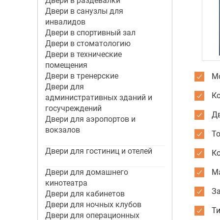
Двери в раздевалки
Двери в санузлы для
инвалидов
Двери в спортивный зал
Двери в стоматологию
Двери в технические
помещения
Двери в тренерские
Мо
Двери для
К
административных зданий и
госучреждений
Дв
Двери для аэропортов и
вокзалов
Т
Двери для гостиниц и отелей
К
Двери для домашнего
М
кинотеатра
З
Двери для кабинетов
Двери для ночных клубов
Ти
Двери для операционных