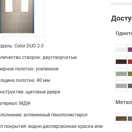
Досту
Однот
дель: Color DUO 2-3
оличество створок: двустворчатые
ерное полотно: усиленное
олщина полотна: 40 мм
онструктив: щитовые двери
Метал
атериал: МДФ
аполнение: вспененный пенополистирол
п покрытия: водно-дисперсионная краска или