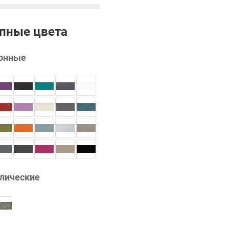
пные цвета
онные
лические