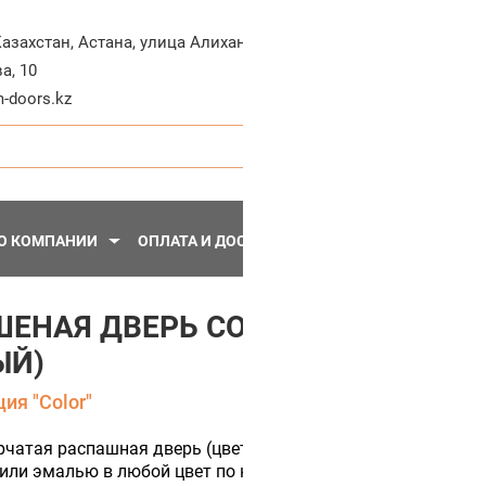
+7-71
Казахстан
,
Астана
,
улица Алихана
а, 10
Пн - Пт, 10:30 - 20:
-doors.kz
О КОМПАНИИ
ОПЛАТА И ДОСТАВКА
ПЕРЕГОРОДКИ
МЕТА
ЕНАЯ ДВЕРЬ COLOR DUO 2-3 (
ЫЙ)
ия "Color"
рчатая распашная дверь (цвет полотна Алмазно белый) с 
или эмалью в любой цвет по каталогу RAL.