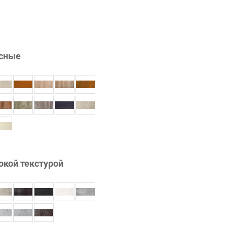
сные
окой текстурой