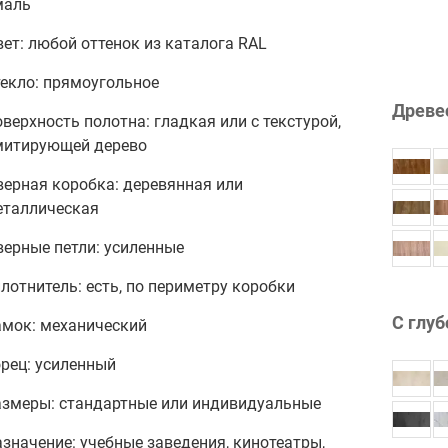
маль
ет: любой оттенок из каталога RAL
текло: прямоугольное
Древе
верхность полотна: гладкая или с текстурой,
митирующей дерево
верная коробка: деревянная или
еталлическая
ерные петли: усиленные
лотнитель: есть, по периметру коробки
С глуб
амок: механический
рец: усиленный
азмеры: стандартные или индивидуальные
значение: учебные заведения, кинотеатры,