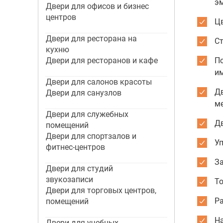
э
Двери для офисов и бизнес
центров
Цв
Двери для ресторана на
С
кухню
Двери для ресторанов и кафе
По
и
Двери для салонов красоты
Д
Двери для санузлов
м
Двери для служебных
Дв
помещений
Двери для спортзалов и
Уп
фитнес-центров
З
Двери для студий
звукозаписи
То
Двери для торговых центров,
Р
помещений
На
Двери для учебных